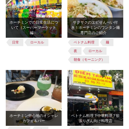
ホーチミンでの日常生活につ
サクサクのエビせんべい付
いて（スーパーマーケット
き！ホーチミンのワンタン麺
編）
専門店のご紹介
日常
ローカル
ベトナム料理
麺
夜
ローカル
朝食（モーニング）
ホーチミン中心地のオシャレ
ベトナム料理？中華料理？欲
カフェ＆バー
張りさん向け料理店