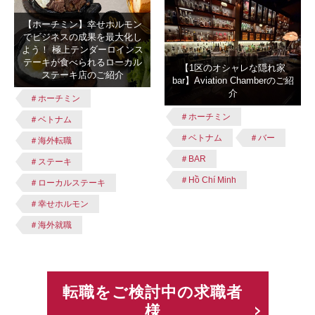
【ホーチミン】幸せホルモン
でビジネスの成果を最大化し
よう！ 極上テンダーロインス
テーキが食べられるローカル
【1区のオシャレな隠れ家
ステーキ店のご紹介
bar】Aviation Chamberのご紹
介
＃ホーチミン
＃ホーチミン
＃ベトナム
＃ベトナム
＃バー
＃海外転職
＃BAR
＃ステーキ
＃Hồ Chí Minh
＃ローカルステーキ
＃幸せホルモン
＃海外就職
転職をご検討中の求職者
様