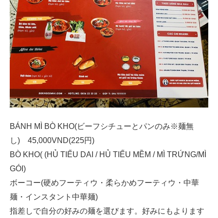
BÁNH MÌ BÒ KHO(ビーフシチューとパンのみ※麺無
し) 45,000VND(225円)
BÒ KHO( (HỦ TIẾU DAI / HỦ TIẾU MỀM / MÌ TRỨNG/MÌ
GÓI)
ボーコー(硬めフーティウ・柔らかめフーティウ・中華
麺・インスタント中華麺)
指差しで自分の好みの麺を選びます。好みにもよります