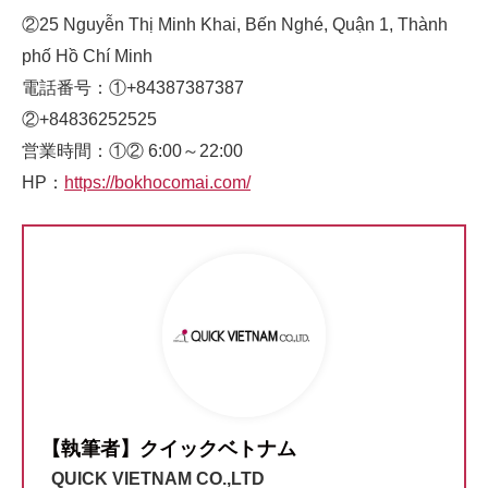
②25 Nguyễn Thị Minh Khai, Bến Nghé, Quận 1, Thành
phố Hồ Chí Minh
電話番号：①+84387387387
②+84836252525
営業時間：①② 6:00～22:00
HP：
https://bokhocomai.com/
【執筆者】クイックベトナム
QUICK VIETNAM CO.,LTD