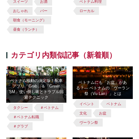
スイーツ
お酒
ベトナム料理
おしゃれ
バー
ローカル
朝食（モーニング）
昼食（ランチ）
カテゴリ内類似記事（新着順）
ベトナム移動の決定版！配車
ベトナムにも「お盆」があ
アプリ「Grab」＆「Green
る？― ベトナムの「ヴーラン
SM」使い倒し術とトラブル回
祭（Vu Lan）」とは
避テクニック
イベント
ベトナム
タクシー
＃ベトナム
文化
お盆
＃ベトナム転職
ヴーラン祭
＃グラブ