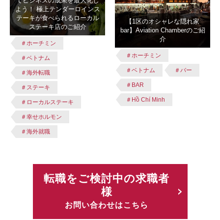
でビジネスの成果を最大化し
よう！ 極上テンダーロインス
テーキが食べられるローカル
【1区のオシャレな隠れ家
ステーキ店のご紹介
bar】Aviation Chamberのご紹
介
＃ホーチミン
＃ホーチミン
＃ベトナム
＃ベトナム
＃バー
＃海外転職
＃BAR
＃ステーキ
＃Hồ Chí Minh
＃ローカルステーキ
＃幸せホルモン
＃海外就職
転職をご検討中の求職者
様
お問い合わせはこちら