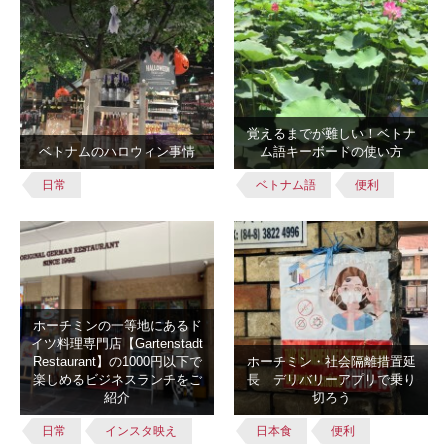
覚えるまでが難しい！ベトナ
ベトナムのハロウィン事情
ム語キーボードの使い方
日常
ベトナム語
便利
ホーチミンの一等地にあるド
イツ料理専門店【Gartenstadt
Restaurant】の1000円以下で
ホーチミン・社会隔離措置延
楽しめるビジネスランチをご
長 デリバリーアプリで乗り
紹介
切ろう
日常
インスタ映え
日本食
便利