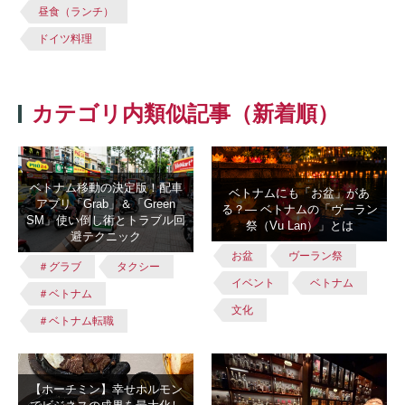
昼食（ランチ）
ドイツ料理
カテゴリ内類似記事（新着順）
ベトナム移動の決定版！配車
ベトナムにも「お盆」があ
アプリ「Grab」＆「Green
る？― ベトナムの「ヴーラン
SM」使い倒し術とトラブル回
祭（Vu Lan）」とは
避テクニック
お盆
ヴーラン祭
＃グラブ
タクシー
イベント
ベトナム
＃ベトナム
文化
＃ベトナム転職
【ホーチミン】幸せホルモン