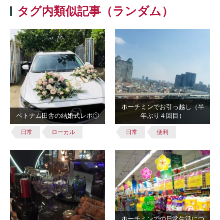
タグ内類似記事（ランダム）
ホーチミンでお引っ越し（半
ベトナム田舎の結婚式レポ①
年ぶり４回目）
日常
ローカル
日常
便利
ホーチミンでの日常生活につ