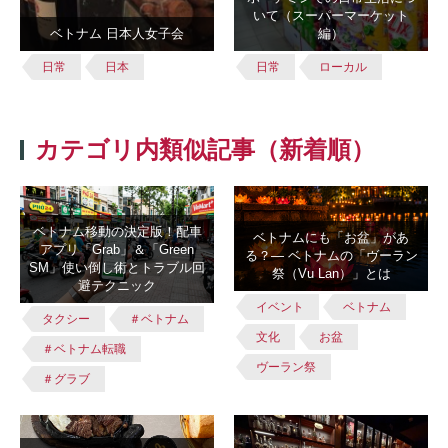
いて（スーパーマーケット
ベトナム 日本人女子会
編）
日常
日本
日常
ローカル
カテゴリ内類似記事（新着順）
ベトナム移動の決定版！配車
ベトナムにも「お盆」があ
アプリ「Grab」＆「Green
る？― ベトナムの「ヴーラン
SM」使い倒し術とトラブル回
祭（Vu Lan）」とは
避テクニック
イベント
ベトナム
タクシー
＃ベトナム
文化
お盆
＃ベトナム転職
ヴーラン祭
＃グラブ