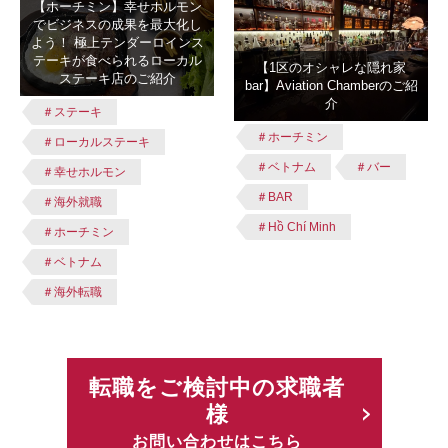
【ホーチミン】幸せホルモン
でビジネスの成果を最大化し
よう！ 極上テンダーロインス
テーキが食べられるローカル
【1区のオシャレな隠れ家
ステーキ店のご紹介
bar】Aviation Chamberのご紹
介
＃ステーキ
＃ホーチミン
＃ローカルステーキ
＃ベトナム
＃バー
＃幸せホルモン
＃BAR
＃海外就職
＃Hồ Chí Minh
＃ホーチミン
＃ベトナム
＃海外転職
転職をご検討中の求職者
様
お問い合わせはこちら