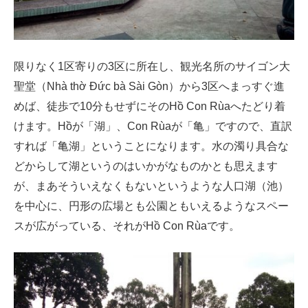
限りなく1区寄りの3区に所在し、観光名所のサイゴン大
聖堂（Nhà thờ Đức bà Sài Gòn）から3区へまっすぐ進
めば、徒歩で10分もせずにそのHồ Con Rùaへたどり着
けます。Hồが「湖」、Con Rùaが「亀」ですので、直訳
すれば「亀湖」ということになります。水の濁り具合な
どからして湖というのはいかがなものかとも思えます
が、まあそういえなくもないというような人口湖（池）
を中心に、円形の広場とも公園ともいえるようなスペー
スが広がっている、それがHồ Con Rùaです。