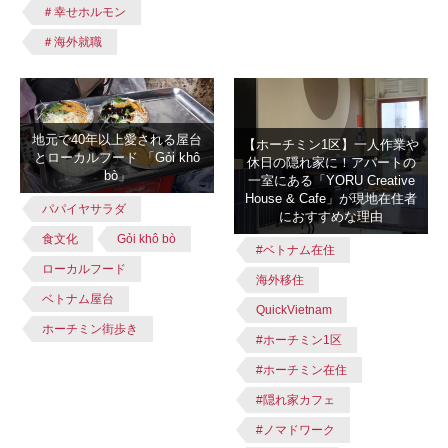
＃幸せホルモン
＃海外就職
地元で40年以上愛される屋台
【ホーチミン1区】一人作業や
とローカルフード 「Gỏi khô
休日の隠れ家に！アパートの
bò」
一室にある「YORU Creative
House & Cafe」が現地在住者
パパイヤサラダ
におすすめな理由
食文化
Gỏi khô bò
#ベトナム在住
ローカルフード
海外移住
ベトナム屋台
QuickVietnam
ホーチミン街歩き
#ホーチミン1区
#ホーチミン在住
#隠れ家カフェ
#ノマドワーク