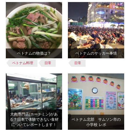
ベトナムの物価は？
ベトナムのサッカー事情
ベトナム料理
日常
日常
犬肉専門店(ホーチミン)があ
る？日本で体験できない食材
ベトナム北部 サムソン市の
についてレポートします！
小学校 レポ