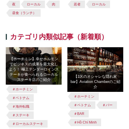
夜
ローカル
肉
若者
ローカル
昼食（ランチ）
カテゴリ内類似記事（新着順）
【ホーチミン】幸せホルモン
でビジネスの成果を最大化し
よう！ 極上テンダーロインス
テーキが食べられるローカル
【1区のオシャレな隠れ家
ステーキ店のご紹介
bar】Aviation Chamberのご紹
介
＃ホーチミン
＃ホーチミン
＃ベトナム
＃ベトナム
＃バー
＃海外転職
＃BAR
＃ステーキ
＃Hồ Chí Minh
＃ローカルステーキ