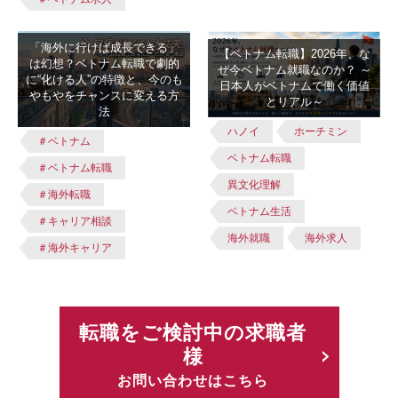
「海外に行けば成長できる」
【ベトナム転職】2026年、な
は幻想？ベトナム転職で劇的
ぜ今ベトナム就職なのか？ ～
に“化ける人”の特徴と、今のも
日本人がベトナムで働く価値
やもやをチャンスに変える方
とリアル～
法
ハノイ
ホーチミン
＃ベトナム
ベトナム転職
＃ベトナム転職
異文化理解
＃海外転職
ベトナム生活
＃キャリア相談
海外就職
海外求人
＃海外キャリア
転職をご検討中の求職者
様
お問い合わせはこちら