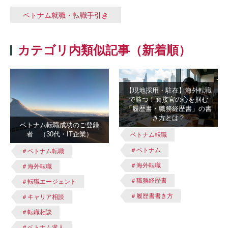
ベトナム就職・転職手引き
カテゴリ内類似記事（新着順）
【現地採用・駐在】海外転職
で勝つ！面接官の心を掴む
「履歴書・職務経歴書」の書
き方とは？
ベトナム転職成功のご登録
者 （30代・IT企業）
ベトナム転職
＃ベトナム
＃ベトナム転職
＃海外転職
＃海外転職
＃職務経歴書
＃転職エージェント
＃履歴書書き方
＃キャリア相談
＃転職相談
＃ベトナム求人