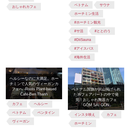
ベトナム
サウナ
おしゃれカフェ
ホーチミン生活
#ホーチミン観光
#サ活
#ととのう
#DiiSauna
#アイスバス
#海外生活
ヘルシーなのに大満足。ホー
チミンで人気のヴィーガンカ
フェへ -Roots Plant-based
ベトナム国旗が沢山掲げられ
Café-Ben Thanh
たカフェアパートの中で発
見！おしゃれ陶器カフェ
カフェ
ヘルシー
「GỐM SÀI GÒN」
ベトナム
ベンタイン
インスタ映え
カフェ
ヴィーガン
ホーチミン