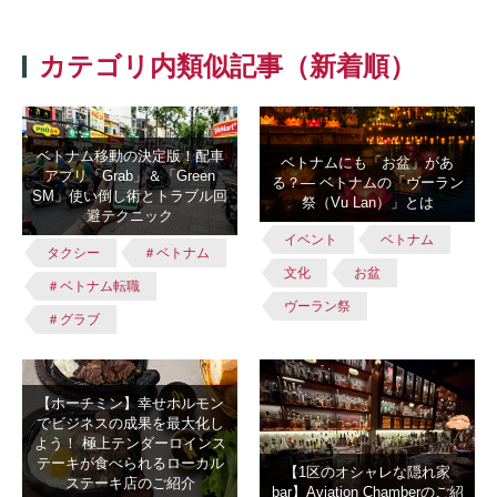
カテゴリ内類似記事（新着順）
ベトナム移動の決定版！配車
ベトナムにも「お盆」があ
アプリ「Grab」＆「Green
る？― ベトナムの「ヴーラン
SM」使い倒し術とトラブル回
祭（Vu Lan）」とは
避テクニック
イベント
ベトナム
タクシー
＃ベトナム
文化
お盆
＃ベトナム転職
ヴーラン祭
＃グラブ
【ホーチミン】幸せホルモン
でビジネスの成果を最大化し
よう！ 極上テンダーロインス
テーキが食べられるローカル
【1区のオシャレな隠れ家
ステーキ店のご紹介
bar】Aviation Chamberのご紹