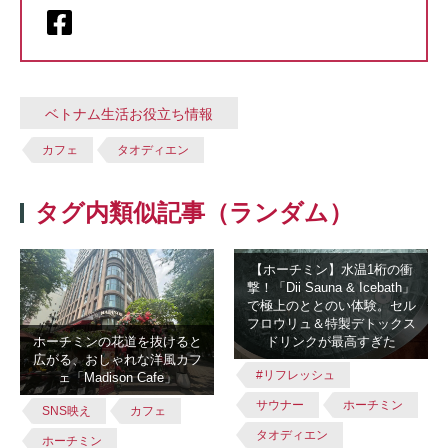
ベトナム生活お役立ち情報
カフェ
タオディエン
タグ内類似記事（ランダム）
【ホーチミン】水温1桁の衝
撃！「Dii Sauna & Icebath」
で極上のととのい体験。セル
フロウリュ＆特製デトックス
ホーチミンの花道を抜けると
ドリンクが最高すぎた
広がる、おしゃれな洋風カフ
#リフレッシュ
ェ「Madison Cafe」
サウナー
ホーチミン
SNS映え
カフェ
タオディエン
ホーチミン