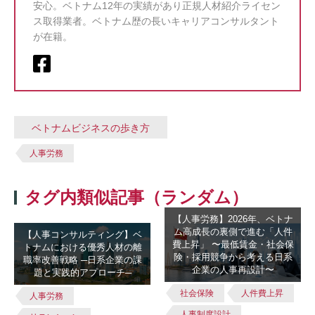
安心。ベトナム12年の実績があり正規人材紹介ライセン
ス取得業者。ベトナム歴の長いキャリアコンサルタント
が在籍。
ベトナムビジネスの歩き方
人事労務
タグ内類似記事（ランダム）
【人事労務】2026年、ベトナ
ム高成長の裏側で進む「人件
【人事コンサルティング】ベ
費上昇」 〜最低賃金・社会保
トナムにおける優秀人材の離
険・採用競争から考える日系
職率改善戦略 ─日系企業の課
企業の人事再設計〜
題と実践的アプローチ─
社会保険
人件費上昇
人事労務
人事制度設計