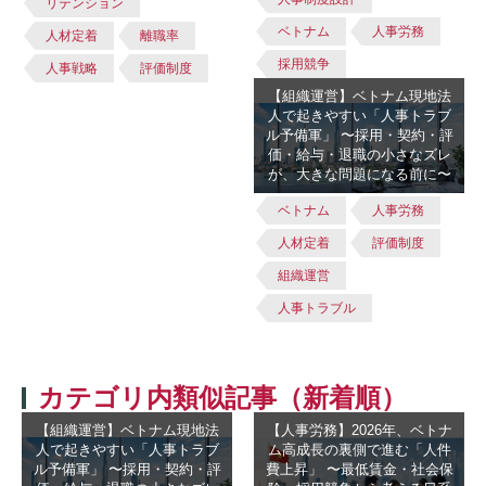
リテンション
ベトナム
人事労務
人材定着
離職率
採用競争
人事戦略
評価制度
【組織運営】ベトナム現地法
人で起きやすい「人事トラブ
ル予備軍」 〜採用・契約・評
価・給与・退職の小さなズレ
が、大きな問題になる前に〜
ベトナム
人事労務
人材定着
評価制度
組織運営
人事トラブル
カテゴリ内類似記事（新着順）
【組織運営】ベトナム現地法
【人事労務】2026年、ベトナ
人で起きやすい「人事トラブ
ム高成長の裏側で進む「人件
ル予備軍」 〜採用・契約・評
費上昇」 〜最低賃金・社会保