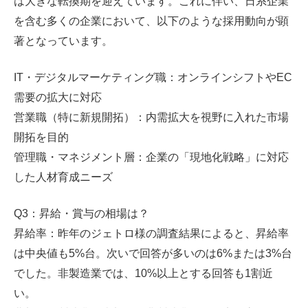
は大きな転換期を迎えています。これに伴い、日系企業
を含む多くの企業において、以下のような採用動向が顕
著となっています。
IT・デジタルマーケティング職：オンラインシフトやEC
需要の拡大に対応
営業職（特に新規開拓）：内需拡大を視野に入れた市場
開拓を目的
管理職・マネジメント層：企業の「現地化戦略」に対応
した人材育成ニーズ
Q3：昇給・賞与の相場は？
昇給率：昨年のジェトロ様の調査結果によると、昇給率
は中央値も5%台。次いで回答が多いのは6%または3%台
でした。非製造業では、10%以上とする回答も1割近
い。