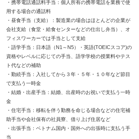
・携帯電話通話料手当：個人所有の携帯電話を業務で使
用する場合の通話料
・昼食手当（支給）：製造業の場合はほとんどの企業が
会社支給（食堂・給食センターなどの仕出し弁当）、オ
フィスワーカーでは手当として支給
・語学手当：日本語（N1～N5）・英語(TOEICスコア)の
資格やレベルに応じての手当、語学学校の授業料やテス
ト代などの補助
・勤続手当：入社してから３年・５年・１０年など節目
で支払う一時金
・結婚・出産手当：結婚、出産時のお祝いで支払う一時
金
・住宅手当：移転を伴う勤務を命じる場合などの住宅補
助手当や会社保有の社員寮、借り上げ住居など
・出張手当：ベトナム国内・国外への出張時に支払う手
当