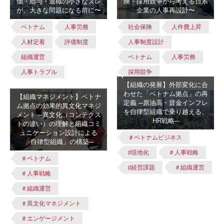
価・給与・退職の小さなズレ
険・採用競争から考える日系
が、大きな問題になる前に〜
企業の人事再設計〜
ベトナム
人事労務
社会保険
人件費上昇
人材定着
評価制度
人事制度設計
組織運営
ベトナム
人事労務
人事トラブル
採用競争
【組織の発展】外部変化に合
わせた「ベトナム拠点」の再
【組織マネジメント】ベトナ
定義 ─原油高・賃金インフレ
ム拠点の効果的異文化マネジ
を自律型組織で乗り越える、
メント ─異文化（コンテクス
HR戦略─
トの違い）の理解と組織コミ
ュニケーション設計による
＃ベトナムビジネス
「自律型組織」の構築─
♯現地化
＃人事戦略
＃ベトナム
♯経営課題
＃組織運営
＃人事戦略
＃組織運営
＃異文化マネジメント
＃エンゲージメント