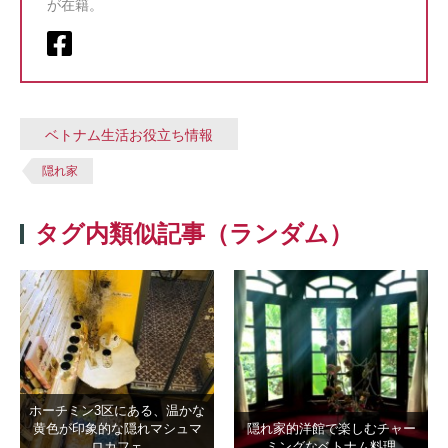
が在籍。
ベトナム生活お役立ち情報
隠れ家
タグ内類似記事（ランダム）
ホーチミン3区にある、温かな
黄色が印象的な隠れマシュマ
隠れ家的洋館で楽しむチャー
ロカフェ
ミングなベトナム料理