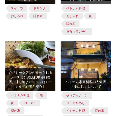
スイーツ
ドリンク
ベトナム料理
おしゃれ
隠れ家
おしゃれ
夜
隠れ家
昼食（ランチ）
絶品ミークアンが食べられる
ホーチミンの隠れ中部料理
店。【心地よいテラスはロー
ベトナム家庭料理の人気店
カル初心者も安心】
「Nha Tu」について
ベトナム料理
麺
夜（ディナー）
夜
ローカル
ローカルめし
隠れ家
ベトナム料理
隠れ家