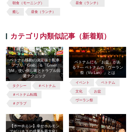
朝食（モーニング）
昼食（ランチ）
癒し
昼食（ランチ）
カテゴリ内類似記事（新着順）
ベトナム移動の決定版！配車
ベトナムにも「お盆」があ
アプリ「Grab」＆「Green
る？― ベトナムの「ヴーラン
SM」使い倒し術とトラブル回
祭（Vu Lan）」とは
避テクニック
イベント
ベトナム
タクシー
＃ベトナム
文化
お盆
＃ベトナム転職
ヴーラン祭
＃グラブ
【ホーチミン】幸せホルモン
でビジネスの成果を最大化し