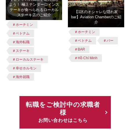
よう！ 極上テンダーロインス
テーキが食べられるローカル
【1区のオシャレな隠れ家
ステーキ店のご紹介
bar】Aviation Chamberのご紹
介
＃ホーチミン
＃ホーチミン
＃ベトナム
＃ベトナム
＃バー
＃海外転職
＃BAR
＃ステーキ
＃Hồ Chí Minh
＃ローカルステーキ
＃幸せホルモン
＃海外就職
転職をご検討中の求職者
様
お問い合わせはこちら