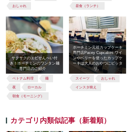
おしゃれ
昼食（ランチ）
ホーチミン元祖カップケーキ
専門店Pacey Cupcakes.ワイ
サクサクのエビせんべい付
ンやベリーを使ったカップケ
き！ホーチミンのワンタン麺
ーキは大人のおやつにピッタ
専門店のご紹介
リ。
ベトナム料理
麺
スイーツ
おしゃれ
夜
ローカル
インスタ映え
朝食（モーニング）
カテゴリ内類似記事（新着順）