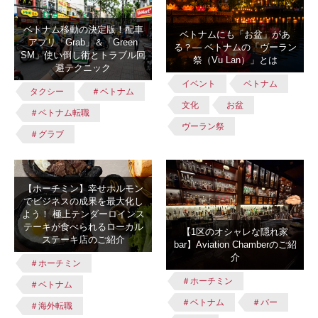
ベトナム移動の決定版！配車
ベトナムにも「お盆」があ
アプリ「Grab」＆「Green
る？― ベトナムの「ヴーラン
SM」使い倒し術とトラブル回
祭（Vu Lan）」とは
避テクニック
イベント
ベトナム
タクシー
＃ベトナム
文化
お盆
＃ベトナム転職
ヴーラン祭
＃グラブ
【ホーチミン】幸せホルモン
でビジネスの成果を最大化し
よう！ 極上テンダーロインス
テーキが食べられるローカル
【1区のオシャレな隠れ家
ステーキ店のご紹介
bar】Aviation Chamberのご紹
介
＃ホーチミン
＃ホーチミン
＃ベトナム
＃ベトナム
＃バー
＃海外転職