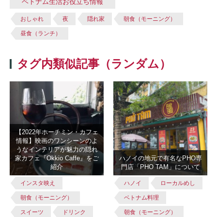
ベトナム生活お役立ち情報
おしゃれ
夜
隠れ家
朝食（モーニング）
昼食（ランチ）
タグ内類似記事（ランダム）
【2022年ホーチミン・カフェ
情報】映画のワンシーンのよ
うなインテリアが魅力の隠れ
家カフェ『Okkio Caffe』をご
ハノイの地元で有名なPHO専
紹介
門店「PHO TAM」について
インスタ映え
ハノイ
ローカルめし
朝食（モーニング）
ベトナム料理
スイーツ
ドリンク
朝食（モーニング）