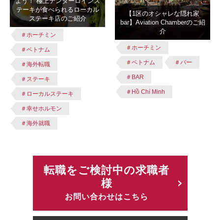
よう！ 極上テンダーロインス
テーキが食べられるローカル
【1区のオシャレな隠れ家
ステーキ店のご紹介
bar】Aviation Chamberのご紹
介
＃ホーチミン
＃ホーチミン
＃ベトナム
＃ベトナム
＃バー
＃海外転職
＃BAR
＃ステーキ
＃Hồ Chí Minh
＃ローカルステーキ
＃幸せホルモン
＃海外就職
転職をご検討中の求職者
様
お問い合わせはこちら