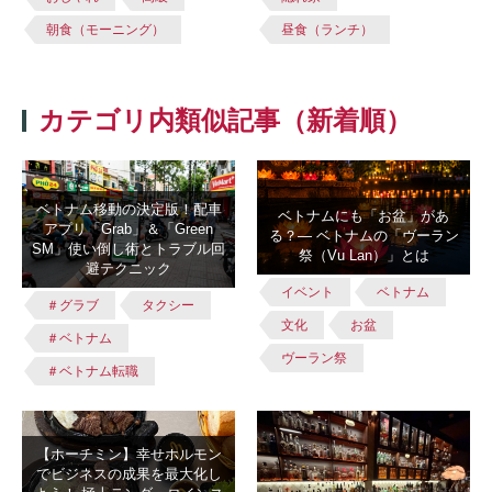
朝食（モーニング）
昼食（ランチ）
カテゴリ内類似記事（新着順）
ベトナム移動の決定版！配車
ベトナムにも「お盆」があ
アプリ「Grab」＆「Green
る？― ベトナムの「ヴーラン
SM」使い倒し術とトラブル回
祭（Vu Lan）」とは
避テクニック
イベント
ベトナム
＃グラブ
タクシー
文化
お盆
＃ベトナム
ヴーラン祭
＃ベトナム転職
【ホーチミン】幸せホルモン
でビジネスの成果を最大化し