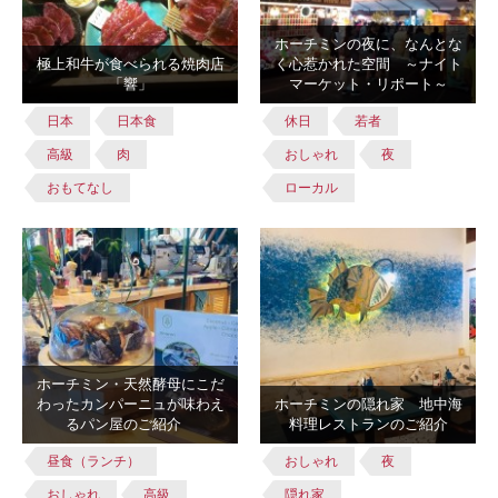
ホーチミンの夜に、なんとな
極上和牛が食べられる焼肉店
く心惹かれた空間 ～ナイト
「響」
マーケット・リポート～
日本
日本食
休日
若者
高級
肉
おしゃれ
夜
おもてなし
ローカル
ホーチミン・天然酵母にこだ
わったカンパーニュが味わえ
ホーチミンの隠れ家 地中海
るパン屋のご紹介
料理レストランのご紹介
昼食（ランチ）
おしゃれ
夜
おしゃれ
高級
隠れ家