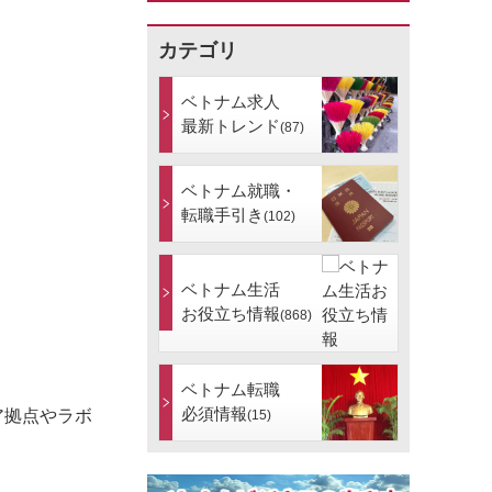
カテゴリ
ベトナム求人
最新トレンド
(87)
ベトナム就職・
転職手引き
(102)
ベトナム生活
お役立ち情報
(868)
ベトナム転職
必須情報
ア拠点やラボ
(15)