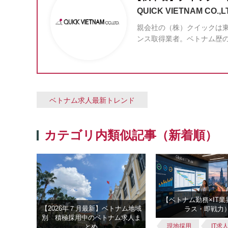
QUICK VIETNAM CO.,L
親会社の（株）クイックは東
ンス取得業者。ベトナム歴
ベトナム求人最新トレンド
カテゴリ内類似記事（新着順）
【ベトナム勤務×IT
【2026年７月最新】ベトナム地域
ラス・即戦力
別 積極採用中のベトナム求人ま
現地採用
IT求
とめ