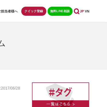
ご担当者様へ
クイック登録
無料LINE相談
JP
VN
ム
017/06/28