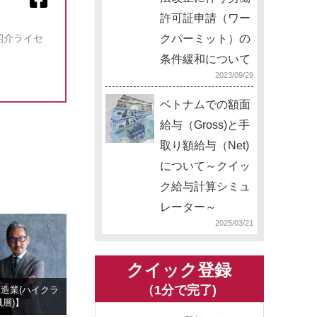
許可証申請（ワー
紹介ライセ
クパーミット）の
条件緩和について
2023/09/29
ベトナムでの額面
給与（Gross)と手
取り額給与（Net)
について～クイッ
ク給与計算シミュ
レーター～
2025/03/21
クイック登録
（1分で完了)
造業(ハイクラ
層)】