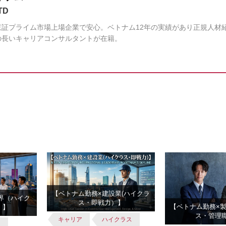
TD
証プライム市場上場企業で安心。ベトナム12年の実績があり正規人材
の長いキャリアコンサルタントが在籍。
【ベトナム勤務×建設業(ハイクラ
業界（ハイク
ス・即戦力）】
【ベトナム勤務×製
）】
ス・管理職
キャリア
ハイクラス
人