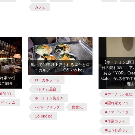
カフェ
【ホーチミン1区
地元で40年以上愛される屋台とロ
日の隠れ家に！ア
ーカルフード 「Gỏi khô bò」
ある「YORU Creat
家bar】
Cafe」が現地在
ローカルフード
erのご紹介
理由
ベトナム屋台
í Minh
#ホーチミン在住
ホーチミン街歩き
＃ベトナム
#隠れ家カフェ
パパイヤサラダ
食文化
#ノマドワーク
Gỏi khô bò
#作業カフェ
#ほうじ茶ラテ