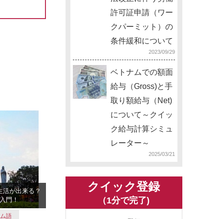
許可証申請（ワー
クパーミット）の
条件緩和について
2023/09/29
ベトナムでの額面
給与（Gross)と手
取り額給与（Net)
について～クイッ
ク給与計算シミュ
レーター～
2025/03/21
クイック登録
生活が出来る？
（1分で完了)
入門！
ナム語