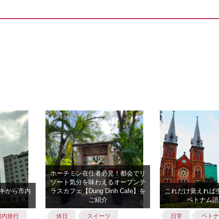
ホーチミン在住者必見！都会でリ
ゾート気分を味わえるオープンテ
キから市内
ラスカフェ【Dung Dinh Cafe】を
これだけ覚えれば
ご紹介
ベトナム語
国内旅行
休日
スイーツ
日常
ベト