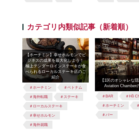
カテゴリ内類似記事（新着順）
【ホーチミン】幸せホルモンでビ
ジネスの成果を最大化しよう！
極上テンダーロインステーキが食
べられるローカルステーキ店のご
紹介
【1区のオシャレな隠れ
Aviation Chamb
＃ホーチミン
＃ベトナム
＃BAR
＃Hồ Ch
＃海外転職
＃ステーキ
＃ホーチミン
＃ローカルステーキ
＃バー
＃幸せホルモン
＃海外就職