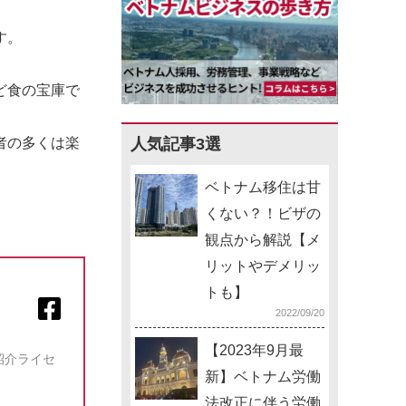
す。
ど食の宝庫で
者の多くは楽
人気記事3選
ベトナム移住は甘
。
くない？！ビザの
観点から解説【メ
リットやデメリッ
トも】
2022/09/20
【2023年9月最
紹介ライセ
新】ベトナム労働
法改正に伴う労働