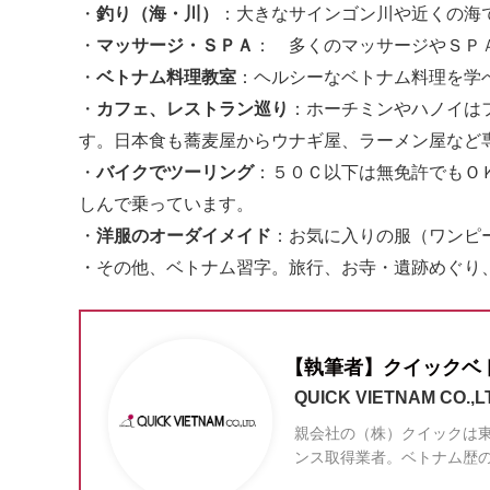
・
釣り（海・川）
：大きなサインゴン川や近くの海
・
マッサージ・ＳＰＡ
： 多くのマッサージやＳＰ
・
ベトナム料理教室
：ヘルシーなベトナム料理を学
・
カフェ、レストラン巡り
：ホーチミンやハノイは
す。日本食も蕎麦屋からウナギ屋、ラーメン屋など
・
バイクでツーリング
：５０Ｃ以下は無免許でもＯ
しんで乗っています。
・
洋服のオーダイメイド
：お気に入りの服（ワンピ
・その他、ベトナム習字。旅行、お寺・遺跡めぐり
【執筆者】クイックベ
QUICK VIETNAM CO.,L
親会社の（株）クイックは東
ンス取得業者。ベトナム歴