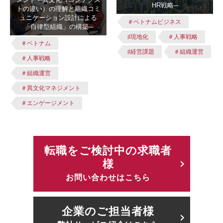
HR戦略─
トの違い）の理解と組織コミ
ュニケーション設計による
＃ベトナムビジネス
「自律型組織」の構築─
♯現地化
＃人事戦略
＃ベトナム
♯経営課題
＃組織運営
＃人事戦略
＃組織運営
＃異文化マネジメント
＃エンゲージメント
転職をご検討中の求職者
様
お問い合わせはこちら
企業のご担当者様