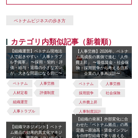
ベトナムビジネスの歩き方
カテゴリ内類似記事（新着順）
【組織運営】ベトナム現地法
【人事労務】2026年、ベトナ
人で起きやすい「人事トラブ
ム高成長の裏側で進む「人件
ル予備軍」 〜採用・契約・評
費上昇」 〜最低賃金・社会保
価・給与・退職の小さなズレ
険・採用競争から考える日系
が、大きな問題になる前に〜
企業の人事再設計〜
ベトナム
人事労務
ベトナム
人事労務
人材定着
評価制度
採用競争
社会保険
組織運営
人件費上昇
人事トラブル
人事制度設計
【組織の発展】外部変化に合
わせた「ベトナム拠点」の再
【組織マネジメント】ベトナ
定義 ─原油高・賃金インフレ
ム拠点の効果的異文化マネジ
を自律型組織で乗り越える、
メント ─異文化（コンテクス