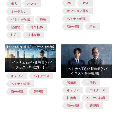
PM
BrSE
求人
ハノイ
オフショア開発
ホーチミン
ベトナム転職
ベトナム転職
職種
海外転職
駐在
勤務地
海外転職
駐在
現地採用
【ベトナム勤務×建設業(ハイ
クラス・即戦力）】
【ベトナム勤務×製造業(ハイ
クラス・管理職層)】
キャリア
ハイクラス
製造業
工場長
ベトナム転職
キャリア
ハイクラス
海外転職
管理職
技術者
ベトナム転職
海外転職
管理職