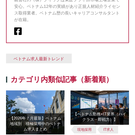
安心。ベトナム12年の実績があり正規人材紹介ライセン
ス取得業者。ベトナム歴の長いキャリアコンサルタント
が在籍。
ベトナム求人最新トレンド
カテゴリ内類似記事（新着順）
【ベトナム勤務×IT業界（ハイ
【2026年７月最新】ベトナム
クラス・即戦力）】
地域別 積極採用中のベトナ
ム求人まとめ
現地採用
IT求人