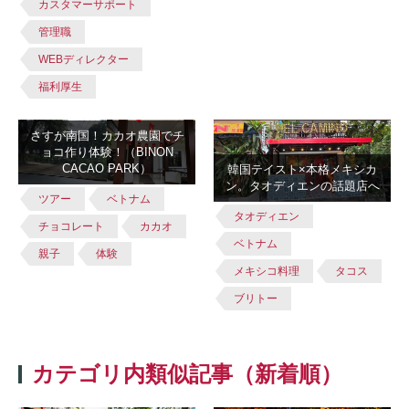
カスタマーサポート
管理職
WEBディレクター
福利厚生
さすが南国！カカオ農園でチ
ョコ作り体験！（BINON
CACAO PARK）
韓国テイスト×本格メキシカ
ン。タオディエンの話題店へ
ツアー
ベトナム
タオディエン
チョコレート
カカオ
ベトナム
親子
体験
メキシコ料理
タコス
ブリトー
カテゴリ内類似記事（新着順）