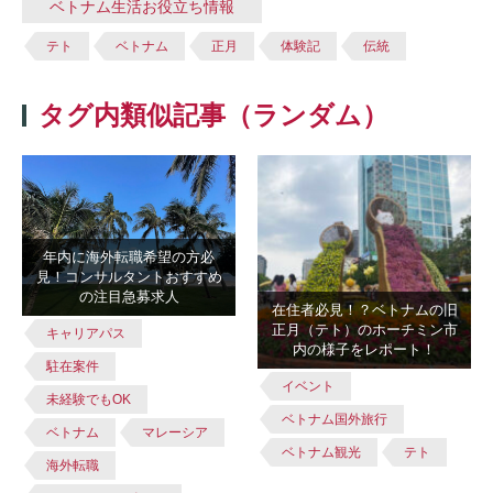
ベトナム生活お役立ち情報
テト
ベトナム
正月
体験記
伝統
タグ内類似記事（ランダム）
年内に海外転職希望の方必
見！コンサルタントおすすめ
の注目急募求人
在住者必見！？ベトナムの旧
正月（テト）のホーチミン市
キャリアパス
内の様子をレポート！
駐在案件
イベント
未経験でもOK
ベトナム国外旅行
ベトナム
マレーシア
ベトナム観光
テト
海外転職