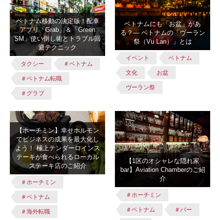
ベトナム移動の決定版！配車
ベトナムにも「お盆」があ
アプリ「Grab」＆「Green
る？― ベトナムの「ヴーラン
SM」使い倒し術とトラブル回
祭（Vu Lan）」とは
避テクニック
イベント
ベトナム
タクシー
＃ベトナム
文化
お盆
＃ベトナム転職
ヴーラン祭
＃グラブ
【ホーチミン】幸せホルモン
でビジネスの成果を最大化し
よう！ 極上テンダーロインス
テーキが食べられるローカル
【1区のオシャレな隠れ家
ステーキ店のご紹介
bar】Aviation Chamberのご紹
介
＃ホーチミン
＃ホーチミン
＃ベトナム
＃ベトナム
＃バー
＃海外転職