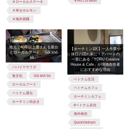
＃Hồ Chí Minh
＃ローカルステーキ
＃幸せホルモン
＃海外就職
地元で40年以上愛される屋台
【ホーチミン1区】一人作業や
とローカルフード 「Gỏi khô
休日の隠れ家に！アパートの
bò」
一室にある「YORU Creative
House & Cafe」が現地在住者
パパイヤサラダ
におすすめな理由
食文化
Gỏi khô bò
ベトナム生活
ローカルフード
ベトナムカフェ
ベトナム屋台
ホーチミンカフェ
ホーチミン街歩き
#ベトナム在住
海外移住
QuickVietnam