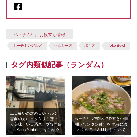
ベトナム生活お役立ち情報
ホーチミングルメ
ヘルシー丼
ポキ丼
Poke Bowl
タグ内類似記事（ランダム）
二日酔いの次の日やヘルシー
志向の方にピッタリ！ほっこ
ホーチミン市2区で飲茶と中華
り美味しい日系スープ専門店
麺（ワンタン麺）を 気軽に食
「Soup Station」をご紹介
べられる「A-LU」について