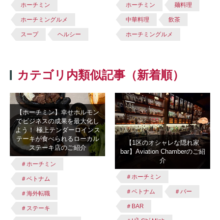
ホーチミン
ホーチミン
麺料理
ホーチミングルメ
中華料理
飲茶
スープ
ヘルシー
ホーチミングルメ
カテゴリ内類似記事（新着順）
【ホーチミン】幸せホルモン
でビジネスの成果を最大化し
よう！ 極上テンダーロインス
テーキが食べられるローカル
【1区のオシャレな隠れ家
ステーキ店のご紹介
bar】Aviation Chamberのご紹
介
＃ホーチミン
＃ホーチミン
＃ベトナム
＃ベトナム
＃バー
＃海外転職
＃BAR
＃ステーキ