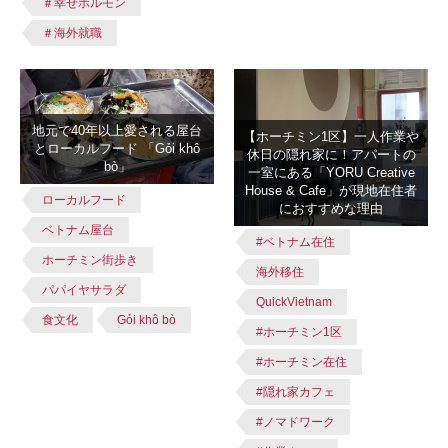
＃幸せホルモン
＃海外就職
地元で40年以上愛される屋台
【ホーチミン1区】一人作業や
とローカルフード 「Gỏi khô
休日の隠れ家に！アパートの
bò」
一室にある「YORU Creative
House & Cafe」が現地在住者
ローカルフード
におすすめな理由
ベトナム屋台
#ベトナム在住
ホーチミン街歩き
海外移住
パパイヤサラダ
QuickVietnam
食文化
Gỏi khô bò
#ホーチミン1区
#ホーチミン在住
#隠れ家カフェ
#ノマドワーク