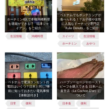
ベトナムでもポンテリングが
ホーチミン4区で本格沖縄料理
食べられる！？お子様や女性
を堪能ができる!?「琉球ジャ
に人気なドーナッツ専門店
イアン」をご紹介
「Kute Donuts」をご紹介
生活情報
沖縄料理
スイーツ
生活情報
ホーチミン
おやつ
ベトナムで電源コンセントの
ハーブソーセージやロースト
電圧はいくつ？日本と同じ?事
ビーフを購入できる 日本ハム
前に知っておきたい電気事情
直営店（Le Cochon D’or）に
【体験談付き】
ついて
日常
便利
日本食
便利