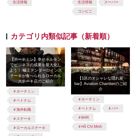
生活情報
生活情報
スーパー
コンビニ
カテゴリ内類似記事（新着順）
【ホーチミン】幸せホルモン
でビジネスの成果を最大化し
よう！ 極上テンダーロインス
テーキが食べられるローカル
【1区のオシャレな隠れ家
ステーキ店のご紹介
bar】Aviation Chamberのご紹
介
＃ホーチミン
＃ホーチミン
＃ベトナム
＃ベトナム
＃バー
＃海外転職
＃BAR
＃ステーキ
＃Hồ Chí Minh
＃ローカルステーキ