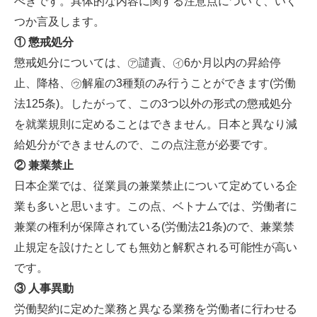
べきです。具体的な内容に関する注意点について、いく
つか言及します。
① 懲戒処分
懲戒処分については、㋐譴責、㋑6か月以内の昇給停
止、降格、㋒解雇の3種類のみ行うことができます(労働
法125条)。したがって、この3つ以外の形式の懲戒処分
を就業規則に定めることはできません。日本と異なり減
給処分ができませんので、この点注意が必要です。
② 兼業禁止
日本企業では、従業員の兼業禁止について定めている企
業も多いと思います。この点、ベトナムでは、労働者に
兼業の権利が保障されている(労働法21条)ので、兼業禁
止規定を設けたとしても無効と解釈される可能性が高い
です。
③ 人事異動
労働契約に定めた業務と異なる業務を労働者に行わせる