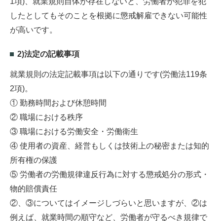
1項)、就業規則自体が存在しないと、労働者が犯罪を犯
したとしてもそのことを根拠に懲戒解雇できない可能性
が高いです。
2)法定の記載事項
就業規則の法定記載事項は以下の通りです(労働法119条
2項)。
① 勤務時間および休憩時間
② 職場における秩序
③ 職場における労働安全・労働衛生
④ 使用者の資産、経営もしくは技術上の秘密または知的
所有権の保護
⑤ 労働者の労働規律違反行為に対する懲戒処分の形式・
物的賠償責任
②、③についてはイメージしづらいと思いますが、②は
例えば、就業時間の順守など、労働者が守るべき規律で