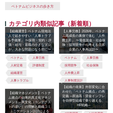
ベトナムビジネスの歩き方
カテゴリ内類似記事（新着順）
【組織運営】ベトナム現地法
【人事労務】2026年、ベトナ
人で起きやすい「人事トラブ
ム高成長の裏側で進む「人件
ル予備軍」 〜採用・契約・評
費上昇」 〜最低賃金・社会保
価・給与・退職の小さなズレ
険・採用競争から考える日系
が、大きな問題になる前に〜
企業の人事再設計〜
ベトナム
人事労務
ベトナム
人事労務
人材定着
評価制度
採用競争
社会保険
組織運営
人件費上昇
人事トラブル
人事制度設計
【組織の発展】外部変化に合
わせた「ベトナム拠点」の再
【組織マネジメント】ベトナ
定義 ─原油高・賃金インフレ
ム拠点の効果的異文化マネジ
を自律型組織で乗り越える、
メント ─異文化（コンテクス
HR戦略─
トの違い）の理解と組織コミ
ュニケーション設計による