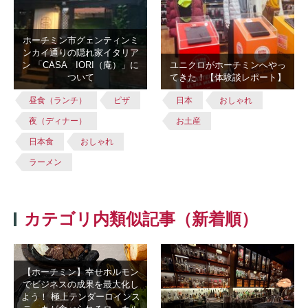
ホーチミン市グェンティンミ
ンカイ通りの隠れ家イタリア
ン 「CASA IORI（庵）」に
ユニクロがホーチミンへやっ
ついて
てきた！【体験談レポート】
昼食（ランチ）
ピザ
日本
おしゃれ
夜（ディナー）
お土産
日本食
おしゃれ
ラーメン
カテゴリ内類似記事（新着順）
【ホーチミン】幸せホルモン
でビジネスの成果を最大化し
よう！ 極上テンダーロインス