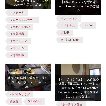
テーキが食べられるローカル
【1区のオシャレな隠れ家
ステーキ店のご紹介
bar】Aviation Chamberのご紹
介
＃ステーキ
＃ホーチミン
＃ローカルステーキ
＃ベトナム
＃バー
＃幸せホルモン
＃BAR
＃海外就職
＃Hồ Chí Minh
＃ホーチミン
＃ベトナム
＃海外転職
地元で40年以上愛される屋台
【ホーチミン1区】一人作業や
とローカルフード 「Gỏi khô
休日の隠れ家に！アパートの
bò」
一室にある「YORU Creative
House & Cafe」が現地在住者
パパイヤサラダ
におすすめな理由
食文化
Gỏi khô bò
#ホーチミン在住