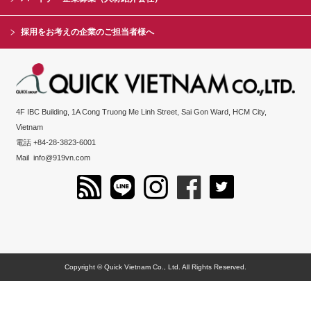
採用をお考えの企業のご担当者様へ
4F IBC Building, 1A Cong Truong Me Linh Street, Sai Gon Ward, HCM City,
Vietnam
電話 +84-28-3823-6001
Mail
info@919vn.com
Copyright © Quick Vietnam Co., Ltd. All Rights Reserved.