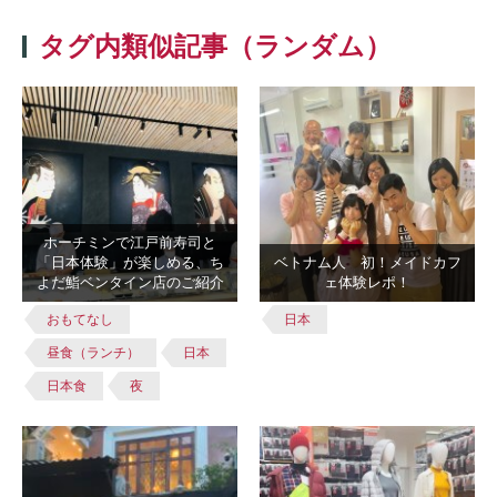
タグ内類似記事（ランダム）
ホーチミンで江戸前寿司と
「日本体験」が楽しめる、ち
ベトナム人 初！メイドカフ
よだ鮨ベンタイン店のご紹介
ェ体験レポ！
おもてなし
日本
昼食（ランチ）
日本
日本食
夜