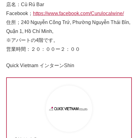
店名：Cù Rú Bar
Facebook；
https://www.facebook.com/Curulocalwine/
住所；240 Nguyễn Công Trứ, Phường Nguyễn Thái Bìn,
Quận 1, Hồ Chí Minh,
※アパートの4階です。
営業時間：２０：００ー２：００
Quick Vietnam インターンShin