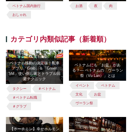
ベトナム国内旅行
お酒
夜
肉
おしゃれ
カテゴリ内類似記事（新着順）
ベトナム移動の決定版！配車
ベトナムにも「お盆」があ
アプリ「Grab」＆「Green
る？― ベトナムの「ヴーラン
SM」使い倒し術とトラブル回
祭（Vu Lan）」とは
避テクニック
イベント
ベトナム
タクシー
＃ベトナム
文化
お盆
＃ベトナム転職
ヴーラン祭
＃グラブ
【ホーチミン】幸せホルモン