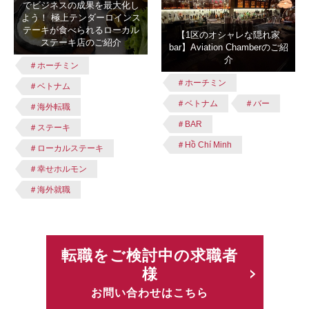
でビジネスの成果を最大化し
よう！ 極上テンダーロインス
テーキが食べられるローカル
【1区のオシャレな隠れ家
ステーキ店のご紹介
bar】Aviation Chamberのご紹
介
＃ホーチミン
＃ホーチミン
＃ベトナム
＃ベトナム
＃バー
＃海外転職
＃BAR
＃ステーキ
＃Hồ Chí Minh
＃ローカルステーキ
＃幸せホルモン
＃海外就職
転職をご検討中の求職者
様
お問い合わせはこちら