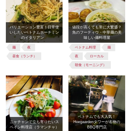
バリエーション豊富！日常使
値段が高くても常に大繁盛？
いしたいベトナムホーチミン
魚のフーティウ・中華麺の美
のイタリアン
味しい麺料理屋
麺
夜
ベトナム料理
麺
昼食（ランチ）
夜
ローカル
朝食（モーニング）
ベトナムでも大人気！
ニャチャンで立ち寄りたいス
Hoegaardenタワーが名物の
ペイン料理店（ラマンチャ）
BBQ専門店