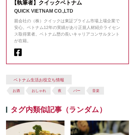
【執筆者】クイックベトナム
QUICK VIETNAM CO.,LTD
親会社の（株）クイックは東証プライム市場上場企業で
安心。ベトナム12年の実績があり正規人材紹介ライセン
ス取得業者。ベトナム歴の長いキャリアコンサルタント
が在籍。
ベトナム生活お役立ち情報
お酒
おしゃれ
夜
バー
音楽
タグ内類似記事（ランダム）