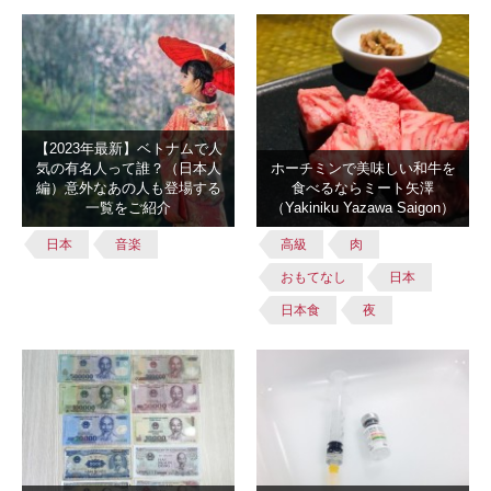
【2023年最新】ベトナムで人
気の有名人って誰？（日本人
ホーチミンで美味しい和牛を
編）意外なあの人も登場する
食べるならミート矢澤
一覧をご紹介
（Yakiniku Yazawa Saigon）
日本
音楽
高級
肉
おもてなし
日本
日本食
夜