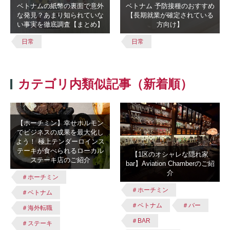
ベトナムの紙幣の裏面で意外
ベトナム 予防接種のおすすめ
な発見？あまり知られていな
【長期就業が確定されている
い事実を徹底調査【まとめ】
方向け】
日常
日常
カテゴリ内類似記事（新着順）
【ホーチミン】幸せホルモン
でビジネスの成果を最大化し
よう！ 極上テンダーロインス
テーキが食べられるローカル
【1区のオシャレな隠れ家
ステーキ店のご紹介
bar】Aviation Chamberのご紹
介
＃ホーチミン
＃ホーチミン
＃ベトナム
＃ベトナム
＃バー
＃海外転職
＃BAR
＃ステーキ