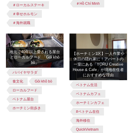
＃Hồ Chí Minh
＃ローカルステーキ
＃幸せホルモン
＃海外就職
地元で40年以上愛される屋台
【ホーチミン1区】一人作業や
とローカルフード 「Gỏi khô
休日の隠れ家に！アパートの
bò」
一室にある「YORU Creative
House & Cafe」が現地在住者
パパイヤサラダ
におすすめな理由
食文化
Gỏi khô bò
ベトナム生活
ローカルフード
ベトナムカフェ
ベトナム屋台
ホーチミンカフェ
ホーチミン街歩き
#ベトナム在住
海外移住
QuickVietnam