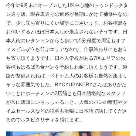
今年の9月末にオープンした1区中心地のトゥンドゥクタ
ン通り店。現在表通りの道路が長期にかけて補修中なの
で、少し立ち寄りにくい場所にございます。お客様層を
お伺いするとほぼ日本人しか来店されないそうです。日
本人街のレタントンからも歩いて5分程度で周辺もオフ
ィスビルが立ち並ぶエリアなので、仕事終わりにもお立
ち寄り頂くようです。日本人学校がある7区エリアのお
客様もはるばる食パンを予約しお越し頂くようです。道
路が整備されれば、ベトナム人のお客様も自然と集まり
そうな雰囲気でした。RYOYUBAKERYさんはありがた
いことにホーチミンの2店舗とも日本語堪能なスタッフ
が常に店頭にいらっしゃること。人気のパンの種類やタ
イムセールスなどの説明も流暢に日本語で話してくださ
るのでホスピタリティを感じます。