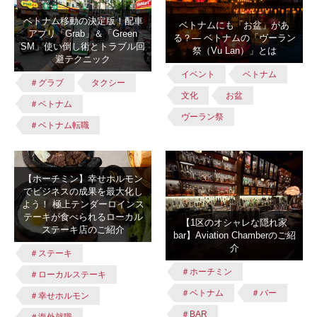
ベトナム移動の決定版！配車
ベトナムにも「お盆」があ
アプリ「Grab」＆「Green
る？― ベトナムの「ヴーラン
SM」使い倒し術とトラブル回
祭（Vu Lan）」とは
避テクニック
イベント
ベトナム
＃グラブ
タクシー
文化
お盆
＃ベトナム
ヴーラン祭
＃ベトナム転職
【ホーチミン】幸せホルモン
でビジネスの成果を最大化し
よう！ 極上テンダーロインス
テーキが食べられるローカル
【1区のオシャレな隠れ家
ステーキ店のご紹介
bar】Aviation Chamberのご紹
介
＃ステーキ
＃ホーチミン
＃ローカルステーキ
＃ベトナム
＃バー
＃幸せホルモン
＃BAR