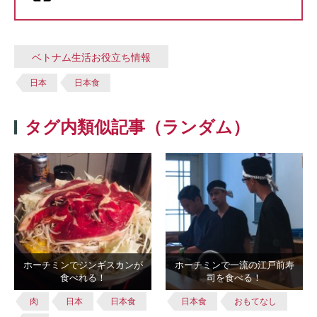
ベトナム生活お役立ち情報
日本
日本食
タグ内類似記事（ランダム）
ホーチミンでジンギスカンが
ホーチミンで一流の江戸前寿
食べれる！
司を食べる！
肉
日本
日本食
日本食
おもてなし