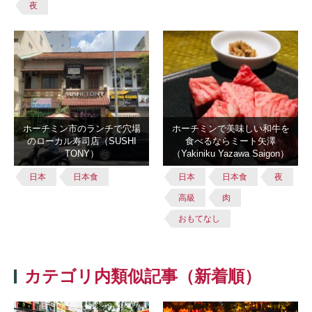
夜
ホーチミン市のランチで穴場
ホーチミンで美味しい和牛を
のローカル寿司店（SUSHI
食べるならミート矢澤
TONY）
（Yakiniku Yazawa Saigon）
日本
日本食
日本
日本食
夜
高級
肉
おもてなし
カテゴリ内類似記事（新着順）