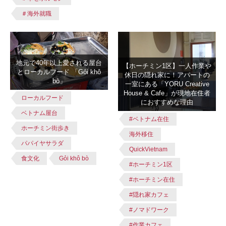
＃海外就職
地元で40年以上愛される屋台
【ホーチミン1区】一人作業や
とローカルフード 「Gỏi khô
休日の隠れ家に！アパートの
bò」
一室にある「YORU Creative
House & Cafe」が現地在住者
ローカルフード
におすすめな理由
ベトナム屋台
#ベトナム在住
ホーチミン街歩き
海外移住
パパイヤサラダ
QuickVietnam
食文化
Gỏi khô bò
#ホーチミン1区
#ホーチミン在住
#隠れ家カフェ
#ノマドワーク
#作業カフェ