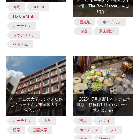
トナム ホーチミンのイベント
市場「The Box Market」をご
寿司
SUSHI
紹介！
Hồ Chí Minh
観光地
ホーチミン
ホーチミン
市場
週末限定
タオディエン
ベトナム
ベトナムの大学ってどんな感
【2025年7月最新】ベトナム地
じ？ホーチミン市国際大学の
域別 積極採用中のベトナム
潜入レポート
求人まとめ
ホーチミン
大学
求人
ハノイ
留学
国際大学
ホーチミン
フエ