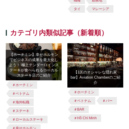
職種
勤務地
タイ
マレーシア
カテゴリ内類似記事（新着順）
【ホーチミン】幸せホルモン
でビジネスの成果を最大化し
よう！ 極上テンダーロインス
テーキが食べられるローカル
【1区のオシャレな隠れ家
ステーキ店のご紹介
bar】Aviation Chamberのご紹
介
＃ホーチミン
＃ホーチミン
＃ベトナム
＃ベトナム
＃バー
＃海外転職
＃BAR
＃ステーキ
＃Hồ Chí Minh
＃ローカルステーキ
＃幸せホルモン