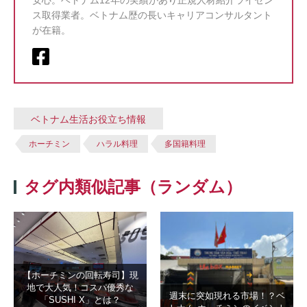
安心。ベトナム12年の実績があり正規人材紹介ライセン
ス取得業者。ベトナム歴の長いキャリアコンサルタント
が在籍。
ベトナム生活お役立ち情報
ホーチミン
ハラル料理
多国籍料理
タグ内類似記事（ランダム）
【ホーチミンの回転寿司】現
地で大人気！コスパ優秀な
週末に突如現れる市場！？ベ
「SUSHI X」とは？