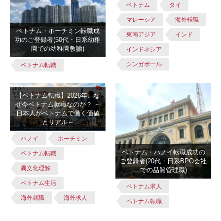
ベトナム
タイ
マレーシア
海外転職
ベトナム・ホーチミン転職成
東南アジア
インド
功のご登録者(50代・日系幼稚
園での幼稚園教諭)
インドネシア
シンガポール
ベトナム転職
【ベトナム転職】2026年、な
ぜ今ベトナム就職なのか？ ～
日本人がベトナムで働く価値
とリアル～
ハノイ
ホーチミン
ベトナム・ハノイ転職成功の
ベトナム転職
ご登録者(20代・日系BPO会社
異文化理解
での品質管理職)
ベトナム生活
ベトナム求人
海外就職
海外求人
ベトナム転職