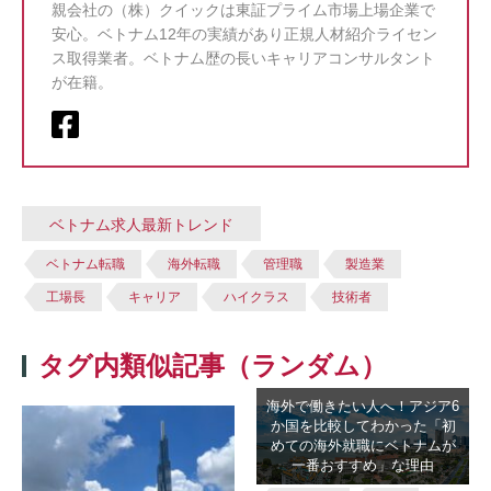
親会社の（株）クイックは東証プライム市場上場企業で
安心。ベトナム12年の実績があり正規人材紹介ライセン
ス取得業者。ベトナム歴の長いキャリアコンサルタント
が在籍。
ベトナム求人最新トレンド
ベトナム転職
海外転職
管理職
製造業
工場長
キャリア
ハイクラス
技術者
タグ内類似記事（ランダム）
海外で働きたい人へ！アジア6
か国を比較してわかった「初
めての海外就職にベトナムが
一番おすすめ」な理由