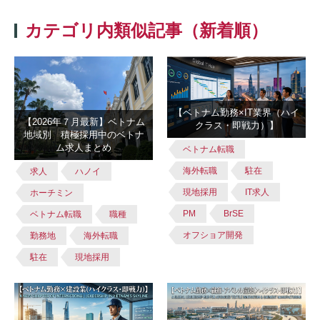
カテゴリ内類似記事（新着順）
【ベトナム勤務×IT業界（ハイ
【2026年７月最新】ベトナム
クラス・即戦力）】
地域別 積極採用中のベトナ
ム求人まとめ
ベトナム転職
海外転職
駐在
求人
ハノイ
現地採用
IT求人
ホーチミン
PM
BrSE
ベトナム転職
職種
オフショア開発
勤務地
海外転職
駐在
現地採用