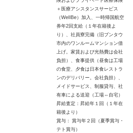
険およびプライベート医療保険
＋医療アシスタンスサービス
（WellBe）加入、一時帰国航空
券年2回支給（１年在籍後よ
り）、社員寮完備（旧ブンタウ
市内のワンルームマンション借
上げ。家賃および光熱費は会社
負担）、食事提供（昼食は工場
の食堂、夕食は日本食レストラ
ンのデリバリー。会社負担）、
メイドサービス、制服貸与、社
有車による送迎（工場⇔自宅）
昇給査定：昇給年１回（１年在
籍後より）
賞与： 賞与年２回（夏季賞与・
テト賞与）