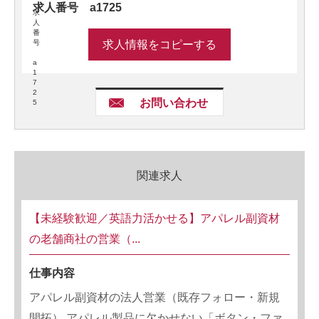
求人番号 a1725
求
人
番
号
求人情報をコピーする
a
1
7
2
お問い合わせ
5
関連求人
【未経験歓迎／英語力活かせる】アパレル副資材
の老舗商社の営業（...
仕事内容
アパレル副資材の法人営業（既存フォロー・新規
開拓） アパレル製品に欠かせない「ボタン・ファ