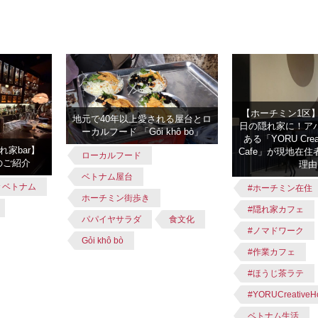
【ホーチミン1区
地元で40年以上愛される屋台とロ
日の隠れ家に！ア
ーカルフード 「Gỏi khô bò」
ある「YORU Creat
家bar】
Cafe」が現地在
ローカルフード
erのご紹介
理由
ベトナム屋台
＃ベトナム
#ホーチミン在住
ホーチミン街歩き
#隠れ家カフェ
パパイヤサラダ
食文化
#ノマドワーク
Gỏi khô bò
#作業カフェ
#ほうじ茶ラテ
#YORUCreativeH
ベトナム生活