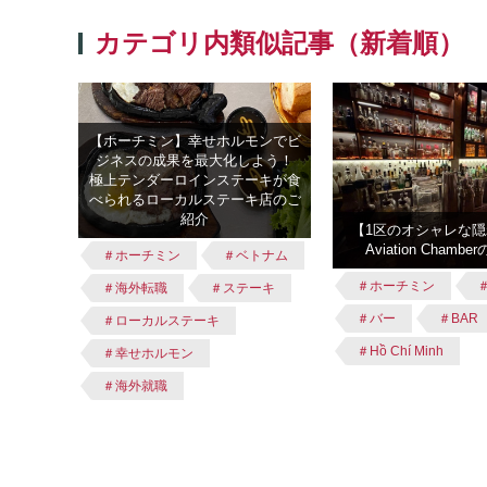
カテゴリ内類似記事（新着順）
【ホーチミン】幸せホルモンでビ
ジネスの成果を最大化しよう！
極上テンダーロインステーキが食
べられるローカルステーキ店のご
紹介
【1区のオシャレな隠れ
Aviation Chamb
＃ホーチミン
＃ベトナム
＃ホーチミン
＃海外転職
＃ステーキ
＃バー
＃BAR
＃ローカルステーキ
＃Hồ Chí Minh
＃幸せホルモン
＃海外就職