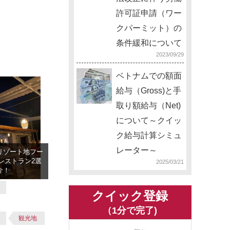
許可証申請（ワー
クパーミット）の
条件緩和について
2023/09/29
ベトナムでの額面
給与（Gross)と手
取り額給与（Net)
について～クイッ
ク給与計算シミュ
レーター～
リゾート地フー
レストラン2選
2025/03/21
介！
クイック登録
（1分で完了)
観光地