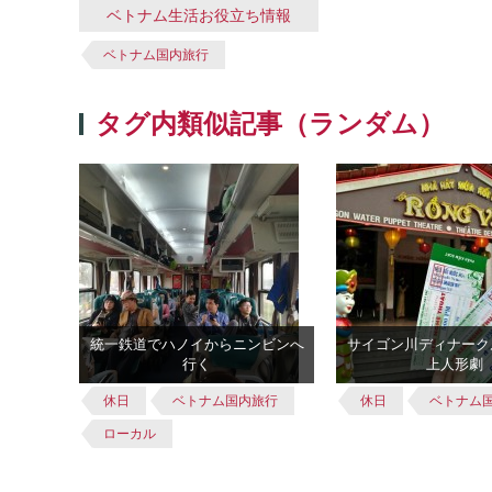
ベトナム生活お役立ち情報
ベトナム国内旅行
タグ内類似記事（ランダム）
統一鉄道でハノイからニンビンへ
サイゴン川ディナーク
行く
上人形劇
休日
ベトナム国内旅行
休日
ベトナム
ローカル