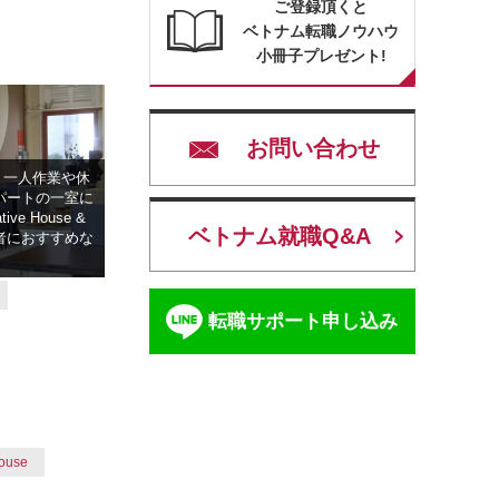
ご登録頂くと
ベトナム転職ノウハウ
小冊子プレゼント!
お問い合わせ
】一人作業や休
パートの一室に
ive House &
ベトナム就職Q&A
住者におすすめな
転職サポート申し込み
ouse