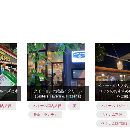
ベトナムの大人気
ルーズと水
クイニョンの絶品イタリアン
コックのおすすめ
（Sisters Tavern & Pizzeria）
をご紹
国内旅行
ベトナム国内旅行
夜
ベトナムリゾート
昼食（ランチ）
ベトナム料理
ベトナム国内旅行