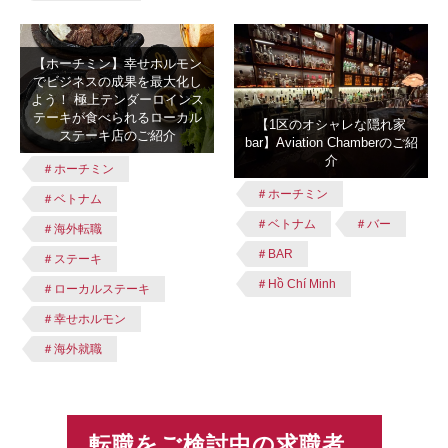
【ホーチミン】幸せホルモン
でビジネスの成果を最大化し
よう！ 極上テンダーロインス
テーキが食べられるローカル
【1区のオシャレな隠れ家
ステーキ店のご紹介
bar】Aviation Chamberのご紹
介
＃ホーチミン
＃ホーチミン
＃ベトナム
＃ベトナム
＃バー
＃海外転職
＃BAR
＃ステーキ
＃Hồ Chí Minh
＃ローカルステーキ
＃幸せホルモン
＃海外就職
転職をご検討中の求職者