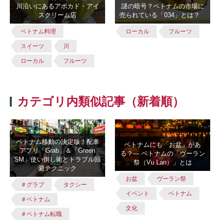
川沿いにあるアボカド・アイ
謎の暗号？ベトナムの市場に
スクリーム店
売られている「034」とは？
ベトナム料理
ローカル
フルーツ
スイーツ
川
ローカル
フルーツ
カテゴリ内類似記事（新着順）
ベトナム移動の決定版！配車
ベトナムにも「お盆」があ
アプリ「Grab」＆「Green
る？― ベトナムの「ヴーラン
SM」使い倒し術とトラブル回
祭（Vu Lan）」とは
避テクニック
お盆
ヴーラン祭
＃グラブ
タクシー
イベント
ベトナム
＃ベトナム
文化
＃ベトナム転職