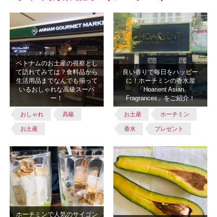
ベトナムのお土産の視察とし
て訪れてみては？食料品から
良い香りで毎日をハッピー
生活用品までなんでも揃って
に！ホーチミンの香水屋
いるおしゃれな高級スーパ
「Hoarient Asian
ー！
Fragrances」をご紹介！
おしゃれ
高級
お土産
ホーチミン
お土産
香水
プレゼント
ホーチミンで人気のサイゴン