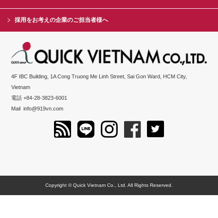
採用をお考えの企業のご担当者様へ
4F IBC Building, 1A Cong Truong Me Linh Street, Sai Gon Ward, HCM City,
Vietnam
電話 +84-28-3823-6001
Mail
info@919vn.com
Copyright © Quick Vietnam Co., Ltd. All Rights Reserved.