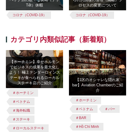
Tết）休暇
ロセスの変更について
コロナ（COVID-19）
コロナ（COVID-19）
カテゴリ内類似記事（新着順）
【ホーチミン】幸せホルモン
でビジネスの成果を最大化し
よう！ 極上テンダーロインス
テーキが食べられるローカル
【1区のオシャレな隠れ家
ステーキ店のご紹介
bar】Aviation Chamberのご紹
介
＃ホーチミン
＃ホーチミン
＃ベトナム
＃ベトナム
＃バー
＃海外転職
＃BAR
＃ステーキ
＃Hồ Chí Minh
＃ローカルステーキ