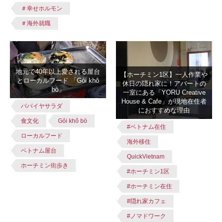
＃幸せホルモン
＃海外就職
地元で40年以上愛される屋台
【ホーチミン1区】一人作業や
とローカルフード 「Gỏi khô
休日の隠れ家に！アパートの
bò」
一室にある「YORU Creative
House & Cafe」が現地在住者
パパイヤサラダ
におすすめな理由
食文化
Gỏi khô bò
#ベトナム在住
ローカルフード
海外移住
ベトナム屋台
QuickVietnam
ホーチミン街歩き
#ホーチミン1区
#ホーチミン在住
#隠れ家カフェ
#ノマドワーク