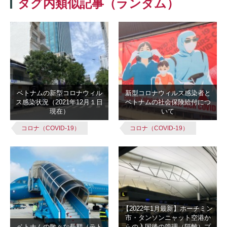
タグ内類似記事（ランダム）
ベトナムの新型コロナウィル
新型コロナウィルス感染者と
ス感染状況（2021年12月１日
ベトナムの社会保険給付につ
現在）
いて
コロナ（COVID-19）
コロナ（COVID-19）
【2022年1月最新】ホーチミン
市・タンソンニャット空港か
ベトナムの散々な長期（テト
らの入国後の管理（隔離）プ