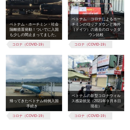
ベトナム コロナによるホー
ベトナム・ホーチミン・社会
チミンのロックダウンと海外
隔離措置発動！ついでに入国
（ドイツ）の過去のロックダ
も少しの間止まってました。
ウン比較
コロナ（COVID-19）
コロナ（COVID-19）
ベトナムの新型コロナウィル
帰ってきたベトナム特例入国
ス感染状況（2021年９月８日
手続き
現在）
コロナ（COVID-19）
コロナ（COVID-19）