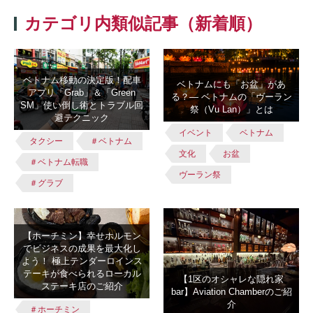
カテゴリ内類似記事（新着順）
ベトナム移動の決定版！配車
ベトナムにも「お盆」があ
アプリ「Grab」＆「Green
る？― ベトナムの「ヴーラン
SM」使い倒し術とトラブル回
祭（Vu Lan）」とは
避テクニック
イベント
ベトナム
タクシー
＃ベトナム
文化
お盆
＃ベトナム転職
ヴーラン祭
＃グラブ
【ホーチミン】幸せホルモン
でビジネスの成果を最大化し
よう！ 極上テンダーロインス
テーキが食べられるローカル
【1区のオシャレな隠れ家
ステーキ店のご紹介
bar】Aviation Chamberのご紹
介
＃ホーチミン