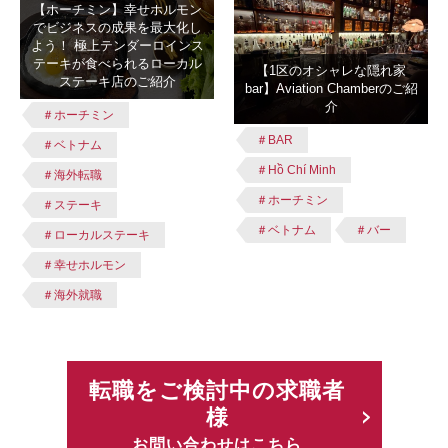
【ホーチミン】幸せホルモン
でビジネスの成果を最大化し
よう！ 極上テンダーロインス
テーキが食べられるローカル
【1区のオシャレな隠れ家
ステーキ店のご紹介
bar】Aviation Chamberのご紹
介
＃ホーチミン
＃BAR
＃ベトナム
＃Hồ Chí Minh
＃海外転職
＃ホーチミン
＃ステーキ
＃ベトナム
＃バー
＃ローカルステーキ
＃幸せホルモン
＃海外就職
転職をご検討中の求職者
様
お問い合わせはこちら