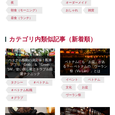
夜
オーダーメイド
朝食（モーニング）
おしゃれ
雑貨
昼食（ランチ）
カテゴリ内類似記事（新着順）
ベトナム移動の決定版！配車
ベトナムにも「お盆」があ
アプリ「Grab」＆「Green
る？― ベトナムの「ヴーラン
SM」使い倒し術とトラブル回
祭（Vu Lan）」とは
避テクニック
イベント
ベトナム
タクシー
＃ベトナム
文化
お盆
＃ベトナム転職
ヴーラン祭
＃グラブ