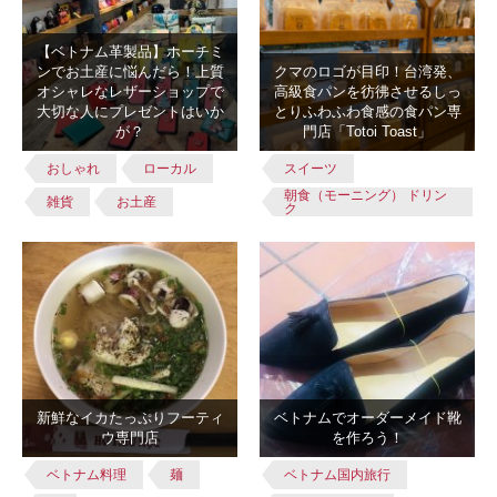
【ベトナム革製品】ホーチミ
ンでお土産に悩んだら！上質
クマのロゴが目印！台湾発、
オシャレなレザーショップで
高級食パンを彷彿させるしっ
大切な人にプレゼントはいか
とりふわふわ食感の食パン専
が？
門店「Totoi Toast」
おしゃれ
ローカル
スイーツ
朝食（モーニング） ドリン
雑貨
お土産
ク
新鮮なイカたっぷりフーティ
ベトナムでオーダーメイド靴
ウ専門店
を作ろう！
ベトナム料理
麺
ベトナム国内旅行