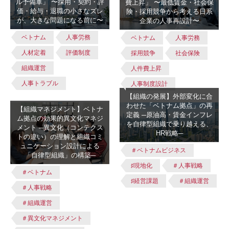
ル予備軍」 〜採用・契約・評
費上昇」 〜最低賃金・社会保
価・給与・退職の小さなズレ
険・採用競争から考える日系
が、大きな問題になる前に〜
企業の人事再設計〜
ベトナム
人事労務
ベトナム
人事労務
人材定着
評価制度
採用競争
社会保険
組織運営
人件費上昇
人事トラブル
人事制度設計
【組織の発展】外部変化に合
わせた「ベトナム拠点」の再
【組織マネジメント】ベトナ
定義 ─原油高・賃金インフレ
ム拠点の効果的異文化マネジ
を自律型組織で乗り越える、
メント ─異文化（コンテクス
HR戦略─
トの違い）の理解と組織コミ
ュニケーション設計による
＃ベトナムビジネス
「自律型組織」の構築─
♯現地化
＃人事戦略
＃ベトナム
♯経営課題
＃組織運営
＃人事戦略
＃組織運営
＃異文化マネジメント