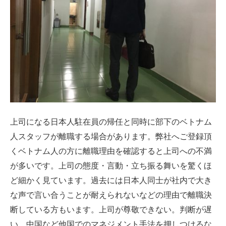
上司になる日本人駐在員の帰任と同時に部下のベトナム
人スタッフが離職する場合があります。弊社へご登録頂
くベトナム人の方に離職理由を確認すると上司への不満
が多いです。上司の態度・言動・立ち振る舞いを驚くほ
ど細かく見ています。過去には日本人同士が社内で大き
な声で言い合うことが耐えられないなどの理由で離職決
断している方もいます。上司が尊敬できない。判断が遅
い。中国など他国でのマネジメント手法を押しつけるな