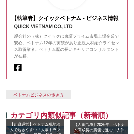
【執筆者】クイックベトナム - ビジネス情報
QUICK VIETNAM CO.,LTD
親会社の（株）クイックは東証プライム市場上場企業で
安心。ベトナム12年の実績があり正規人材紹介ライセン
ス取得業者。ベトナム歴の長いキャリアコンサルタント
が在籍。
ベトナムビジネスの歩き方
カテゴリ内類似記事（新着順）
【組織運営】ベトナム現地法
【人事労務】2026年、ベトナ
人で起きやすい「人事トラブ
ム高成長の裏側で進む「人件