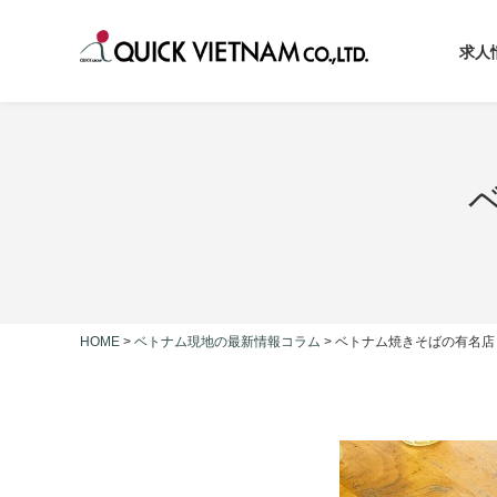
求人
HOME
>
ベトナム現地の最新情報コラム
>
ベトナム焼きそばの有名店！Q