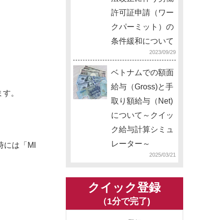
許可証申請（ワー
クパーミット）の
条件緩和について
2023/09/29
ベトナムでの額面
給与（Gross)と手
ます。
取り額給与（Net)
について～クイッ
ク給与計算シミュ
レーター～
には「MI
2025/03/21
クイック登録
（1分で完了)