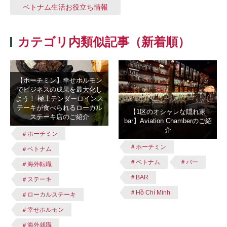
ベトナム生活お役立ち情報
カテゴリ内類似記事（新着順）
【ホーチミン】幸せホルモン
でビジネスの成果を最大化し
よう！ 極上テンダーロインス
テーキが食べられるローカル
【1区のオシャレな隠れ家
ステーキ店のご紹介
bar】Aviation Chamberのご紹
介
＃ホーチミン
＃ホーチミン
＃ベトナム
＃ベトナム
＃バー
＃海外転職
＃BAR
＃ステーキ
＃Hồ Chí Minh
＃ローカルステーキ
＃幸せホルモン
＃海外就職