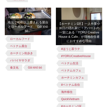
地元で40年以上愛される屋台
【ホーチミン1区】一人作業や
とローカルフード 「Gỏi khô
休日の隠れ家に！アパートの
bò」
一室にある「YORU Creative
House & Cafe」が現地在住者
ローカルフード
におすすめな理由
ベトナム屋台
#ほうじ茶ラテ
ホーチミン街歩き
#YORUCreativeHouse
パパイヤサラダ
ベトナム生活
食文化
Gỏi khô bò
ベトナムカフェ
ホーチミンカフェ
#ベトナム在住
海外移住
QuickVietnam
#ホーチミン1区