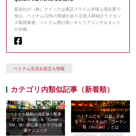
親会社の（株）クイックは東証プライム市場上場企業で
安心。ベトナム12年の実績があり正規人材紹介ライセン
ス取得業者。ベトナム歴の長いキャリアコンサルタント
が在籍。
ベトナム生活お役立ち情報
カテゴリ内類似記事（新着順）
ベトナム移動の決定版！配車
ベトナムにも「お盆」があ
アプリ「Grab」＆「Green
る？― ベトナムの「ヴーラン
SM」使い倒し術とトラブル回
祭（Vu Lan）」とは
避テクニック