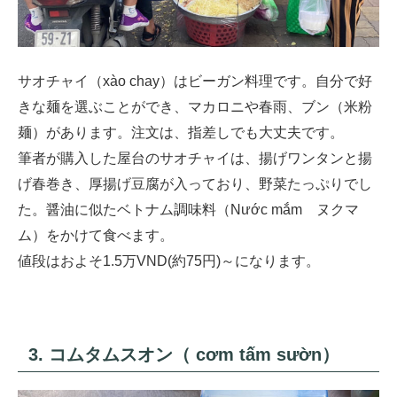
サオチャイ（xào chay）はビーガン料理です。自分で好
きな麺を選ぶことができ、マカロニや春雨、ブン（米粉
麺）があります。注文は、指差しでも大丈夫です。
筆者が購入した屋台のサオチャイは、揚げワンタンと揚
げ春巻き、厚揚げ豆腐が入っており、野菜たっぷりでし
た。醤油に似たベトナム調味料（Nước mắm ヌクマ
ム）をかけて食べます。
値段はおよそ1.5万VND(約75円)～になります。
3. コムタムスオン（ cơm tấm sườn）