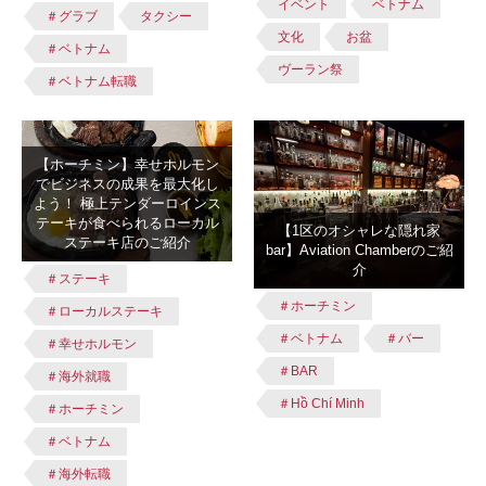
イベント
ベトナム
＃グラブ
タクシー
文化
お盆
＃ベトナム
ヴーラン祭
＃ベトナム転職
【ホーチミン】幸せホルモン
でビジネスの成果を最大化し
よう！ 極上テンダーロインス
テーキが食べられるローカル
【1区のオシャレな隠れ家
ステーキ店のご紹介
bar】Aviation Chamberのご紹
介
＃ステーキ
＃ホーチミン
＃ローカルステーキ
＃ベトナム
＃バー
＃幸せホルモン
＃BAR
＃海外就職
＃Hồ Chí Minh
＃ホーチミン
＃ベトナム
＃海外転職