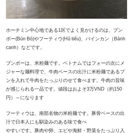
ホーチミン中心地である1区でよく見かけるのは、ブン
ボー(Bún Bò)やフーティウ(Hủ tiếu)、バインカン（Bánh
canh）などです。
ブンボーは、米粉麺です。ベトナムではフォーの次にメ
ジャーな麺料理で、牛肉ベースの出汁に米粉麺であるブ
ンを入れて牛肉をたっぷりのせて食べます。牛肉の旨味
が感じられる一品です。値段はおよそ3万VND（約150
円）～になります
フーティウは、南部名物の米粉麺です。豚骨ベースの出
汁で日本人にも馴染みのある味で食べ
やすいです。豚肉や卵、エビや海鮮・野菜をたっぷり入