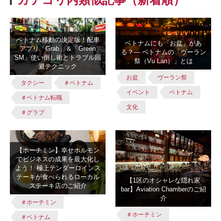
ベトナム移動の決定版！配車
ベトナムにも「お盆」があ
アプリ「Grab」＆「Green
る？― ベトナムの「ヴーラン
SM」使い倒し術とトラブル回
祭（Vu Lan）」とは
避テクニック
お盆
ヴーラン祭
タクシー
＃ベトナム
イベント
ベトナム
＃ベトナム転職
文化
＃グラブ
【ホーチミン】幸せホルモン
でビジネスの成果を最大化し
よう！ 極上テンダーロインス
テーキが食べられるローカル
【1区のオシャレな隠れ家
ステーキ店のご紹介
bar】Aviation Chamberのご紹
介
＃ホーチミン
＃ホーチミン
＃ベトナム