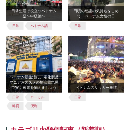
日常生活で役立つベトナム
日頃の感謝の気持ちをこめ
語〜中級編〜
て ベトナム女性の日
日常
ベトナム語
日常
ベトナム新生活に、電化製品
マニアおススメの格安電気屋
で安く家電を揃えましょう
ベトナムのサッカー事情
日常
ローカル
日常
雑貨
便利
カテゴリ内類似記事（新着順）