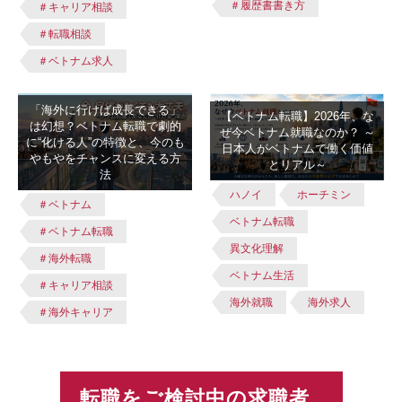
＃履歴書書き方
＃キャリア相談
＃転職相談
＃ベトナム求人
「海外に行けば成長できる」
【ベトナム転職】2026年、な
は幻想？ベトナム転職で劇的
ぜ今ベトナム就職なのか？ ～
に“化ける人”の特徴と、今のも
日本人がベトナムで働く価値
やもやをチャンスに変える方
とリアル～
法
ハノイ
ホーチミン
＃ベトナム
ベトナム転職
＃ベトナム転職
異文化理解
＃海外転職
ベトナム生活
＃キャリア相談
海外就職
海外求人
＃海外キャリア
転職をご検討中の求職者