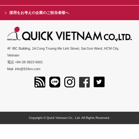
採用をお考えの企業のご担当者様へ
4F IBC Building, 1A Cong Truong Me Linh Street, Sai Gon Ward, HCM City,
Vietnam
電話 +84-28-3823-6001
Mail
info@919vn.com
Copyright © Quick Vietnam Co., Ltd. All Rights Reserved.