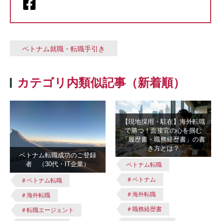
ベトナム就職・転職手引き
カテゴリ内類似記事（新着順）
【現地採用・駐在】海外転職
で勝つ！面接官の心を掴む
「履歴書・職務経歴書」の書
き方とは？
ベトナム転職成功のご登録
者 （30代・IT企業）
ベトナム転職
＃ベトナム
＃ベトナム転職
＃海外転職
＃海外転職
＃職務経歴書
＃転職エージェント