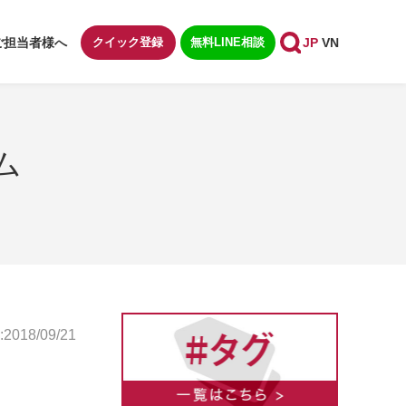
ご担当者様へ
クイック登録
無料LINE相談
JP
VN
ム
018/09/21