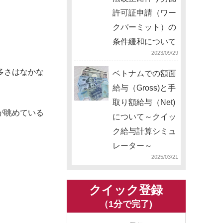
許可証申請（ワー
クパーミット）の
条件緩和について
2023/09/29
多さはなかな
ベトナムでの額面
給与（Gross)と手
取り額給与（Net)
が眺めている
について～クイッ
ク給与計算シミュ
レーター～
2025/03/21
クイック登録
（1分で完了)