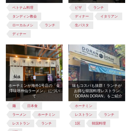
ベトナム料理
ピザ
ランチ
タンディン教会
ディナー
イタリアン
ローカルメシ
ランチ
生パスタ
ディナー
ホーチミンが海外1号店の「金
味もコスパも抜群！ランチが
澤味噌神仙ラーメン」 につい
お得な韓国料理レストラン
て
「DORAN DORAN」をご紹介
麺
日本食
ホーチミン
ラーメン
ホーチミン
レストラン
ランチ
レストラン
ランチ
1区
韓国料理