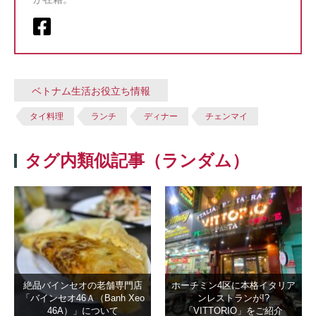
ベトナム生活お役立ち情報
タイ料理
ランチ
ディナー
チェンマイ
タグ内類似記事（ランダム）
絶品バインセオの老舗専門店
ホーチミン4区に本格イタリア
「バインセオ46Ａ（Banh Xeo
ンレストランが!?
46A）」について
「VITTORIO」をご紹介