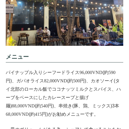
メニュー
パイナップル入りシーフードライス
96,000VND
(約
590
円)、ガパオライス
82,000VND
(約
500
円)、カオソーイ(タ
イ北部のローカル飯でココナッツミルクとスパイス、ハ
ーブをベースにしたカレースープと揚げ
麺)
88,000VND
(約
540
円)、串焼き(豚、鶏、ミックス)3本
68,000VND
(約
415
円)がお勧めメニューです。