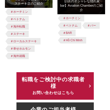
【1区のオシャレな隠れ家
ステーキ店のご紹介
bar】Aviation Chamberのご紹
介
＃ホーチミン
＃ホーチミン
＃ベトナム
＃ベトナム
＃バー
＃海外転職
＃BAR
＃ステーキ
＃Hồ Chí Minh
＃ローカルステーキ
＃幸せホルモン
＃海外就職
転職をご検討中の求職者
様
お問い合わせはこちら
企業のご担当者様