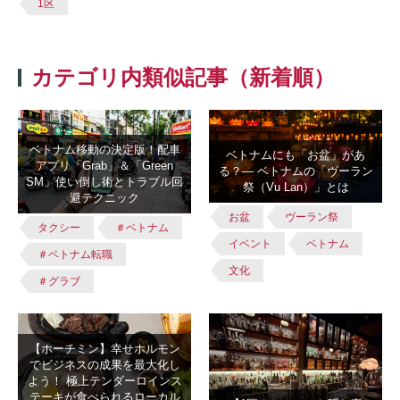
1区
カテゴリ内類似記事（新着順）
ベトナム移動の決定版！配車
ベトナムにも「お盆」があ
アプリ「Grab」＆「Green
る？― ベトナムの「ヴーラン
SM」使い倒し術とトラブル回
祭（Vu Lan）」とは
避テクニック
お盆
ヴーラン祭
タクシー
＃ベトナム
イベント
ベトナム
＃ベトナム転職
文化
＃グラブ
【ホーチミン】幸せホルモン
でビジネスの成果を最大化し
よう！ 極上テンダーロインス
テーキが食べられるローカル