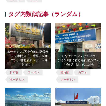
タグ内類似記事（ランダム）
ホーチミン1区中心地に豚骨ラ
ーメン専門店「一番軒」がオ
こんな所にカフェが！？ホー
ープン。現地最新レポートを
チミン1区にある隠れ家カフェ
お届け！
「Mo Di Hoi」のご紹介
日本食
ラーメン
隠れ家
カフェ
ホーチミン
ホーチミン