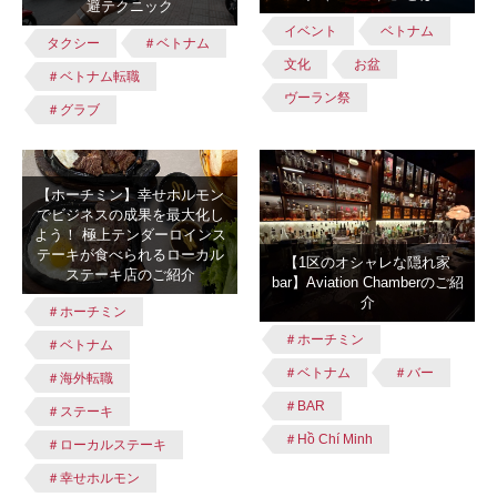
避テクニック
イベント
ベトナム
タクシー
＃ベトナム
文化
お盆
＃ベトナム転職
ヴーラン祭
＃グラブ
【ホーチミン】幸せホルモン
でビジネスの成果を最大化し
よう！ 極上テンダーロインス
テーキが食べられるローカル
【1区のオシャレな隠れ家
ステーキ店のご紹介
bar】Aviation Chamberのご紹
介
＃ホーチミン
＃ホーチミン
＃ベトナム
＃ベトナム
＃バー
＃海外転職
＃BAR
＃ステーキ
＃Hồ Chí Minh
＃ローカルステーキ
＃幸せホルモン