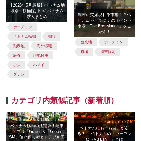
【2026年5月最新】ベトナム地
域別 積極採用中のベトナム
週末に突如現れる市場！？ベ
求人まとめ
トナム ホーチミンのイベント
市場「The Box Market」をご
ホーチミン
紹介！
ベトナム転職
職種
観光地
ホーチミン
勤務地
海外転職
市場
週末限定
駐在
現地採用
求人
ハノイ
ダナン
カテゴリ内類似記事（新着順）
ベトナム移動の決定版！配車
ベトナムにも「お盆」があ
アプリ「Grab」＆「Green
る？― ベトナムの「ヴーラン
SM」使い倒し術とトラブル回
祭（Vu Lan）」とは