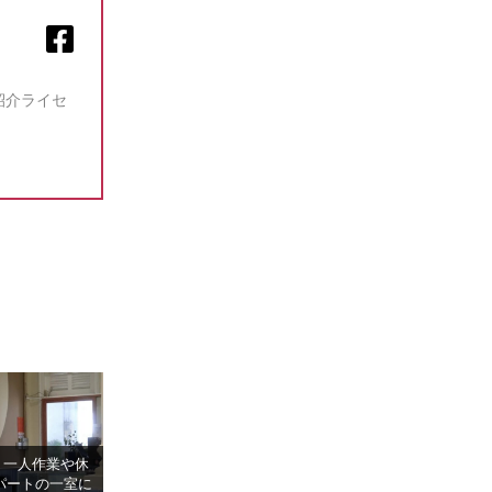
紹介ライセ
】一人作業や休
パートの一室に