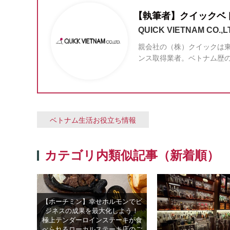
【執筆者】クイックベ
QUICK VIETNAM CO.,L
親会社の（株）クイックは東
ンス取得業者。ベトナム歴
ベトナム生活お役立ち情報
カテゴリ内類似記事（新着順）
【ホーチミン】幸せホルモンでビ
ジネスの成果を最大化しよう！
極上テンダーロインステーキが食
べられるローカルステーキ店のご