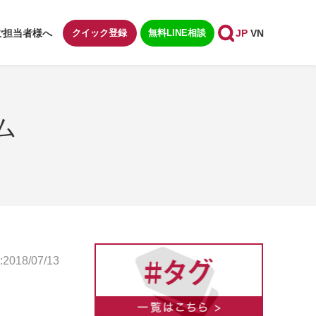
ご担当者様へ
クイック登録
無料LINE相談
JP
VN
ム
018/07/13