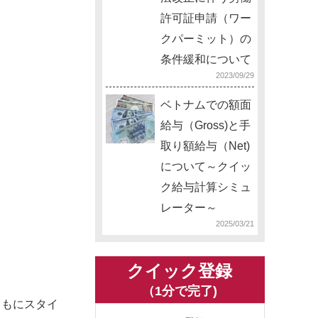
許可証申請（ワー
クパーミット）の
条件緩和について
2023/09/29
ベトナムでの額面
給与（Gross)と手
取り額給与（Net)
について～クイッ
ク給与計算シミュ
レーター～
2025/03/21
クイック登録
（1分で完了)
ともにスタイ