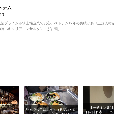
トナム
TD
証プライム市場上場企業で安心。ベトナム12年の実績があり正規人材
の長いキャリアコンサルタントが在籍。
【ホーチミン1区
地元で40年以上愛される屋台とロ
日の隠れ家に！ア