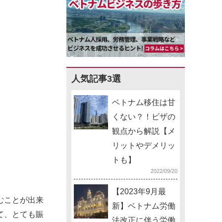
人気記事3選
ベトナム移住は甘
くない？！ビザの
観点から解説【メ
リットやデメリッ
トも】
2022/09/20
【2023年9月最
むことが出来
新】ベトナム労働
て、とても賑
法改正に伴う労働