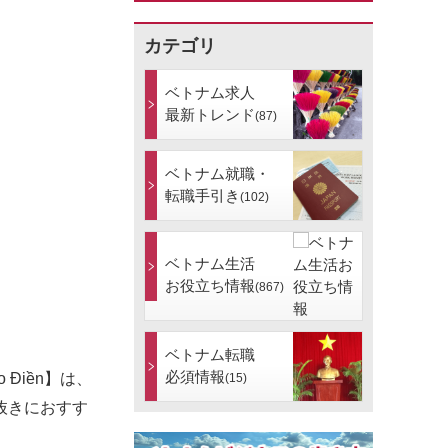
カテゴリ
ベトナム求人
最新トレンド
(87)
ベトナム就職・
転職手引き
(102)
ベトナム生活
お役立ち情報
(867)
ベトナム転職
必須情報
Điền】は、
(15)
抜きにおすす