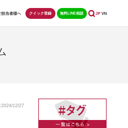
ご担当者様へ
クイック登録
無料LINE相談
JP
VN
ム
024/12/27