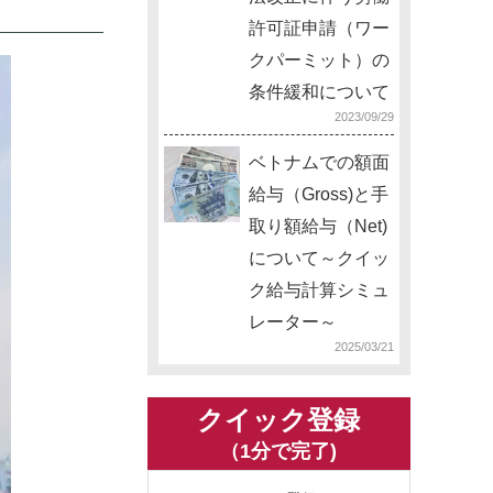
許可証申請（ワー
クパーミット）の
条件緩和について
2023/09/29
ベトナムでの額面
給与（Gross)と手
取り額給与（Net)
について～クイッ
ク給与計算シミュ
レーター～
2025/03/21
クイック登録
（1分で完了)