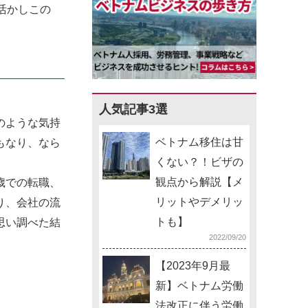
活かしこの
人気記事3選
のような気持
ベトナム移住は甘
もなり、なら
くない？！ビザの
観点から解説【メ
歳での転職、
リットやデメリッ
り、会社の流
トも】
思い調べた結
2022/09/20
【2023年9月最
新】ベトナム労働
法改正に伴う労働