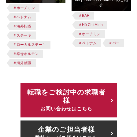
介
＃ホーチミン
＃BAR
＃ベトナム
＃Hồ Chí Minh
＃海外転職
＃ホーチミン
＃ステーキ
＃ベトナム
＃バー
＃ローカルステーキ
＃幸せホルモン
＃海外就職
転職をご検討中の求職者
様
お問い合わせはこちら
企業のご担当者様