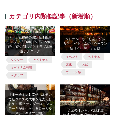
カテゴリ内類似記事（新着順）
ベトナム移動の決定版！配車
ベトナムにも「お盆」があ
アプリ「Grab」＆「Green
る？― ベトナムの「ヴーラン
SM」使い倒し術とトラブル回
祭（Vu Lan）」とは
避テクニック
イベント
ベトナム
タクシー
＃ベトナム
文化
お盆
＃ベトナム転職
ヴーラン祭
＃グラブ
【ホーチミン】幸せホルモン
でビジネスの成果を最大化し
よう！ 極上テンダーロインス
テーキが食べられるローカル
【1区のオシャレな隠れ家
ステーキ店のご紹介
bar】Aviation Chamberのご紹