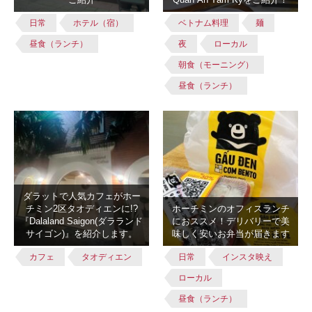
日常
ホテル（宿）
ベトナム料理
麺
昼食（ランチ）
夜
ローカル
朝食（モーニング）
昼食（ランチ）
ダラットで人気カフェがホー
チミン2区タオディエンに!?
ホーチミンのオフィスランチ
『Dalaland Saigon(ダラランド
におススメ！デリバリーで美
サイゴン)』を紹介します。
味しく安いお弁当が届きます
カフェ
タオディエン
日常
インスタ映え
ローカル
昼食（ランチ）