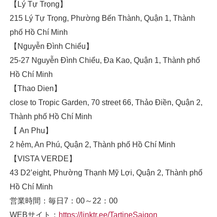
【Lý Tự Trọng】
215 Lý Tự Trọng, Phường Bến Thành, Quận 1, Thành
phố Hồ Chí Minh
【Nguyễn Đình Chiểu】
25-27 Nguyễn Đình Chiểu, Đa Kao, Quận 1, Thành phố
Hồ Chí Minh
【Thao Dien】
close to Tropic Garden, 70 street 66, Thảo Điền, Quận 2,
Thành phố Hồ Chí Minh
【 An Phu】
2 hẻm, An Phú, Quận 2, Thành phố Hồ Chí Minh
【VISTA VERDE】
43 D2’eight, Phường Thạnh Mỹ Lợi, Quận 2, Thành phố
Hồ Chí Minh
営業時間：毎日7：00～22：00
WEBサイト：
https://linktr.ee/TartineSaigon