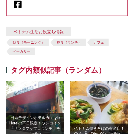
ベトナム生活お役立ち情報
朝食（モーニング）
昼食（ランチ）
カフェ
ベーカリー
タグ内類似記事（ランダム）
日系デザインホテルProstyle
Hotelの平日限定！ワンコイン
「サラダブッフェランチ」を
ベトナム焼きそばの有名店！
ご紹介
Quán Ăn Tâm Kýをご紹介！