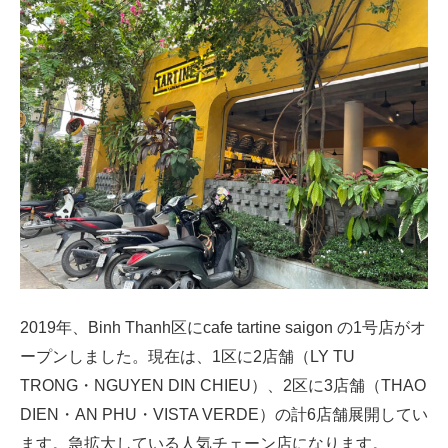
2019年、Binh Thanh区にcafe tartine saigon の1号店がオ
ープンしました。現在は、1区に2店舗（LY TU
TRONG・NGUYEN DIN CHIEU）、2区に3店舗（THAO
DIEN・AN PHU・VISTA VERDE）の計6店舗展開してい
ます。急拡大している人気チェーン店になります。