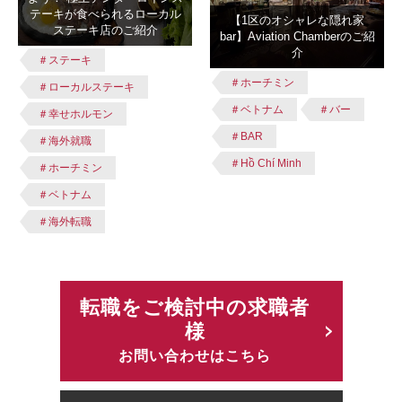
テーキが食べられるローカル
【1区のオシャレな隠れ家
ステーキ店のご紹介
bar】Aviation Chamberのご紹
介
＃ステーキ
＃ホーチミン
＃ローカルステーキ
＃ベトナム
＃バー
＃幸せホルモン
＃BAR
＃海外就職
＃Hồ Chí Minh
＃ホーチミン
＃ベトナム
＃海外転職
転職をご検討中の求職者
様
お問い合わせはこちら