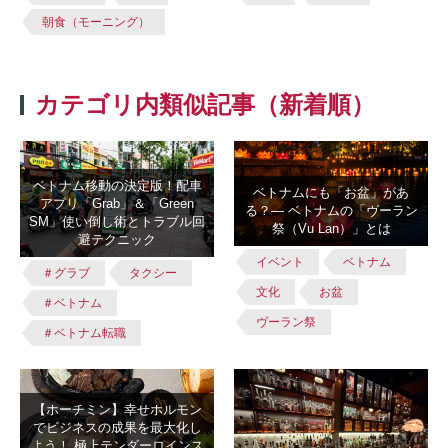
朝食（モーニング）
カテゴリ内類似記事（新着順）
ベトナム移動の決定版！配車
ベトナムにも「お盆」があ
アプリ「Grab」＆「Green
る？― ベトナムの「ヴーラン
SM」使い倒し術とトラブル回
祭（Vu Lan）」とは
避テクニック
イベント
ベトナム
＃グラブ
タクシー
文化
お盆
＃ベトナム
ヴーラン祭
＃ベトナム転職
【ホーチミン】幸せホルモン
でビジネスの成果を最大化し
よう！ 極上テンダーロインス