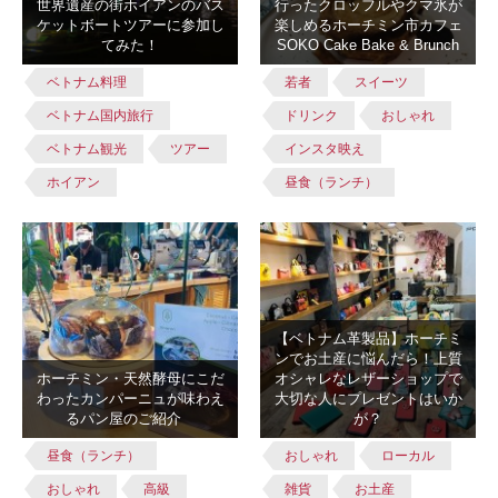
世界遺産の街ホイアンのバス
行ったクロッフルやクマ氷が
ケットボートツアーに参加し
楽しめるホーチミン市カフェ
てみた！
SOKO Cake Bake & Brunch
ベトナム料理
若者
スイーツ
ベトナム国内旅行
ドリンク
おしゃれ
ベトナム観光
ツアー
インスタ映え
ホイアン
昼食（ランチ）
【ベトナム革製品】ホーチミ
ンでお土産に悩んだら！上質
ホーチミン・天然酵母にこだ
オシャレなレザーショップで
わったカンパーニュが味わえ
大切な人にプレゼントはいか
るパン屋のご紹介
が？
昼食（ランチ）
おしゃれ
ローカル
おしゃれ
高級
雑貨
お土産