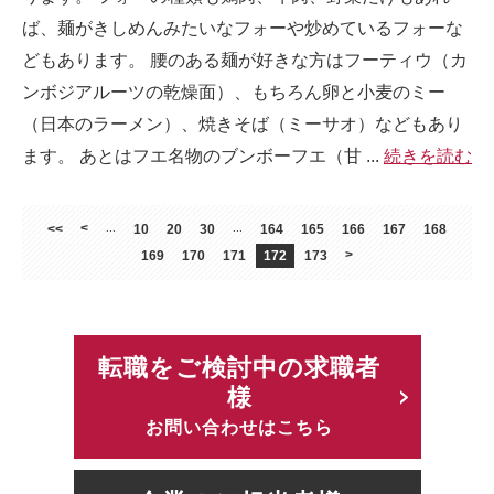
ば、麺がきしめんみたいなフォーや炒めているフォーな
どもあります。 腰のある麺が好きな方はフーティウ（カ
ンボジアルーツの乾燥面）、もちろん卵と小麦のミー
（日本のラーメン）、焼きそば（ミーサオ）などもあり
ます。 あとはフエ名物のブンボーフエ（甘 ...
続きを読む
<
<<
...
10
20
30
...
164
165
166
167
168
>
169
170
171
172
173
転職をご検討中の求職者
様
お問い合わせはこちら