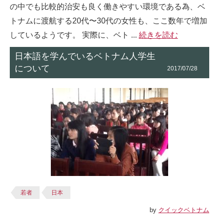
の中でも比較的治安も良く働きやすい環境である為、ベ
トナムに渡航する20代〜30代の女性も、ここ数年で増加
しているようです。 実際に、ベト ...
続きを読む
日本語を学んでいるベトナム人学生
について
2017/07/28
若者
日本
by
クイックベトナム