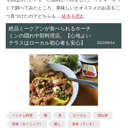
トで調べてみたところ、美味しいとオススメのお店を二
つ見つけたのでどちらも ...
続きを読む
絶品ミークアンが食べられるホーチ
ミンの隠れ中部料理店。【心地よい
テラスはローカル初心者も安心】
2022/06/14
ベトナム料理
麺
夜
ローカル
隠れ家
朝食（モーニング）
癒し
昼食（ランチ）