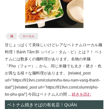
麺
ローカル
甘じょっぱくて美味しいけどレアなベトナムローカル麺
料理！Bánh Tằm Bì（バイン・タム・ビ）とは？！ ベト
ナムには数多くの麺料理があります。名物の米麺
「Pho（フォー）」から、同じ米麺でも太さ・硬さ・色
が異なる様々な麺料理があります。 [related_post
url="https://919vn.com/column/hu-tieu-nam-vang-thanh-
dat/"] [related_post url="https://919vn.com/column/pho-
bo-phu-gia/"] 今回はベトナム人の間 ...
続きを読む
ベトナム焼きそばの有名店！QUÁN