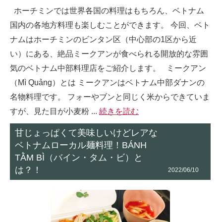
ホーチミンでは世界各国の料理はもちろん、ベトナム
国内の各地方料理も楽しむことができます。 今回、ベト
ナムはホーチミンのビンタン区（中心部の1区から近
い）にある、絶品ミークアンが食べられる開放的な雰囲
気のベトナム中部料理店をご紹介します。 ミークアン
（Mì Quảng）とは ミークアンはベトナム中部ダナンの
名物料理です。 フォーやブンと同じく米からできていま
すが、見た目が小麦粉 ...
続きを読む
甘じょっぱくて美味しいけどレアな
ベトナムローカル麺料理！BÁNH
TẰM BÌ（バイン・タム・ビ）と
は？！
2022/06/10