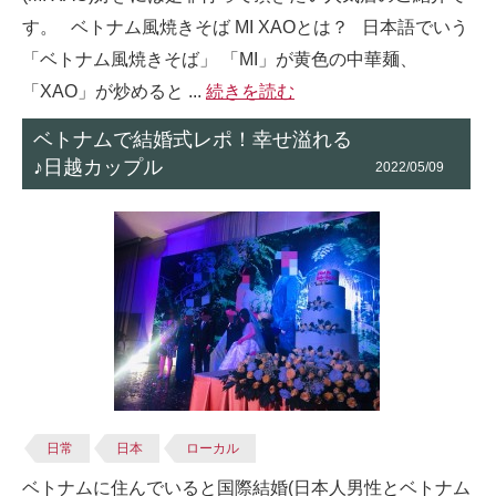
す。 ベトナム風焼きそば MI XAOとは？ 日本語でいう
「ベトナム風焼きそば」 「MI」が黄色の中華麺、
「XAO」が炒めると ...
続きを読む
ベトナムで結婚式レポ！幸せ溢れる
♪日越カップル
2022/05/09
日常
日本
ローカル
ベトナムに住んでいると国際結婚(日本人男性とベトナム