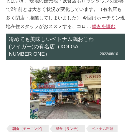
とはいえ、現地の観光地・飲食店もロックダウンの影響
で2年前とは大きく状況が変化しています。（有名店も
多く閉店・廃業してしまいました） 今回はホーチミン現
地在住スタッフがおススメする、コロ ...
続きを読む
冷めても美味しいベトナム鶏おこわ
(ソイガー)の有名店（XOI GA
NUMBER ONE）
2022/08/10
朝食（モーニング）
昼食（ランチ）
ベトナム料理