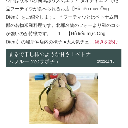
今回は欧米の雰囲気漂う人気エリア“タオディエン”で絶
品フーティウが食べられるお店【Hủ tiếu mực Ông
Diệm】をご紹介します。 ＊フーティウとはベトナム南
部の名物米麺料理です。北部名物のフォーより麺のコシ
が強いのが特徴です。 １．【Hủ tiếu mực Ông
Diệm】の場所や店内の様子 ●大人気チェ ...
続きを読む
まるで干し柿のような甘さ！ベトナ
ムフルーツのサポチェ
2022/11/15