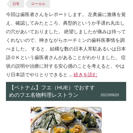
日常
ローカル
今回は歯医者さんをレポートします。 左奥歯に激痛を覚
え、確認してみたところ、典型的というか手遅れ丸出し
の穴があいておりました。 絶望しましたが痛みは待って
くれないので、呻きながらホーチミンの歯科医事情を調
べました。 すると、結構な数の日本人常駐あるいは日本
語ＯＫという歯医者さんがあることがわかりました。 症
状の説明や治療に対する安心感のことを考えると、やは
り日本語でやりとりできると ...
続きを読む
【ベトナム】フエ（HUE）でおすす
めのフエ名物料理レストラン
2022/09/20