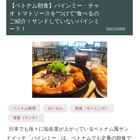
【ベトナム朝食】バインミー・チャ
オ トマトソースを”つけて”食べるの
ご紹介！サンドしていないバインミ
ー？！
2022/10/05
ベトナム料理
ローカル
朝食（モーニング）
昼食（ランチ）
日本でも徐々に知名度が上がっているベトナム風サン
ドイッチ「バインミー」は、ベトナムでも定番の朝食で