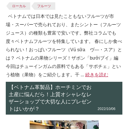
ローカル
フルーツ
ベトナムでは日本では見たこともないフルーツが市
場・スーパーで売られており、またシントー（フルーツ
ジュース）の種類も豊富で安いです。弊社コラムでも
度々ベトナムフルーツを特集しています。 春にしか食べ
られない！おっぱいフルーツ（Vú sữa ヴ―・スア）と
は？ ベトナムの果物シリーズ！ザボン「bưởiブイ」編
今回はチューインガムの原料でもある「サポチェ」とい
う植物（果物）をご紹介します。干 ...
続きを読む
【ベトナム革製品】ホーチミンでお
土産に悩んだら！上質オシャレなレ
ザーショップで大切な人にプレゼン
トはいかが？
2022/10/06