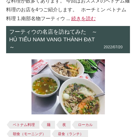
な料理が数多くあります。 今回はおススメのベトナム麺
料理のお店を4つご紹介します。 ホーチミン ベトナム
料理 1.南部名物フーティウ ...
続きを読む
フーティウの名店を訪ねてみた ～
HỦ TIẾU NAM VANG THÀNH ĐẠT
～
2022/07/20
ベトナム料理
麺
夜
ローカル
朝食（モーニング）
昼食（ランチ）