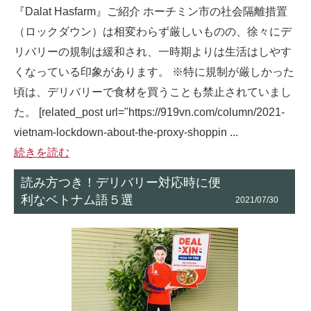
『Dalat Hasfarm』ご紹介 ホーチミン市の社会隔離措置
（ロックダウン）は相変わらず厳しいものの、徐々にデ
リバリーの規制は緩和され、一時期よりは生活はしやす
くなっている印象があります。 ※特に規制が厳しかった
頃は、デリバリーで食材を買うことも禁止されていまし
た。 [related_post url="https://919vn.com/column/2021-
vietnam-lockdown-about-the-proxy-shoppin ...
続きを読む
読み方つき！デリバリー対応時に便
利なベトナム語５選
2021/07/30