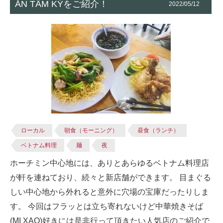
ĂN TÂM KÝをご紹介！
2022/05/12
ローカル
朝食（モーニング）
昼食（ランチ）
ベトナム料理
麺
夜
ホーチミン中心地には、ありとあらゆるベトナム料理店
が軒を連ねており、続々と新店舗ができます。 目まぐる
しい中心地から外れると意外に穴場の宝庫だったりしま
す。 今回はフラッとは立ち寄れないけど中華焼きそば
(MI XAO)好きには是非行って頂きたい人気店のご紹介で