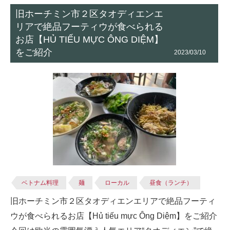
旧ホーチミン市２区タオディエンエ
リアで絶品フーティウが食べられる
お店【HỦ TIẾU MỰC ÔNG DIỆM】
をご紹介
2023/03/10
ベトナム料理
麺
ローカル
昼食（ランチ）
旧ホーチミン市２区タオディエンエリアで絶品フーティ
ウが食べられるお店【Hủ tiếu mực Ông Diệm】をご紹介