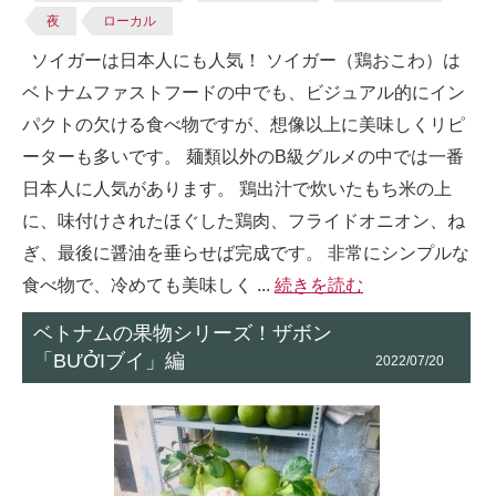
夜
ローカル
ソイガーは日本人にも人気！ ソイガー（鶏おこわ）は
ベトナムファストフードの中でも、ビジュアル的にイン
パクトの欠ける食べ物ですが、想像以上に美味しくリピ
ーターも多いです。 麺類以外のB級グルメの中では一番
日本人に人気があります。 鶏出汁で炊いたもち米の上
に、味付けされたほぐした鶏肉、フライドオニオン、ね
ぎ、最後に醤油を垂らせば完成です。 非常にシンプルな
食べ物で、冷めても美味しく ...
続きを読む
ベトナムの果物シリーズ！ザボン
「BƯỞIブイ」編
2022/07/20