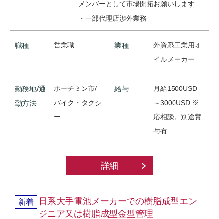
メンバーとして市場開拓お願いします
・一部代理店渉外業務
職種
営業職
業種
外資系工業用オ
イルメーカー
勤務地/通
ホーチミン市/
給与
月給1500USD
勤方法
バイク・タクシ
～3000USD ※
ー
応相談。別途賞
与有
詳細
日系大手電池メーカーでの樹脂成型エン
新着
ジニア又は樹脂成型金型管理