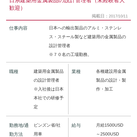
日系建築用金属製品の設計管理者（未経験者大
歓迎）
掲載日：
2017/10/11
仕事内容
日本への輸出製品のアルミ・ステンレ
ス・スチール製など建築用の金属製品の
設計管理者
※７０名の工場勤務。
職種
建築用金属製品
業種
各種建設用金属
の設計管理者
製品の設計・製
※入社後は日本
作・加工
本社での研修予
定
勤務地/通
ビンズン省/社
給与
月給1500USD
勤方法
用車
～2500USD