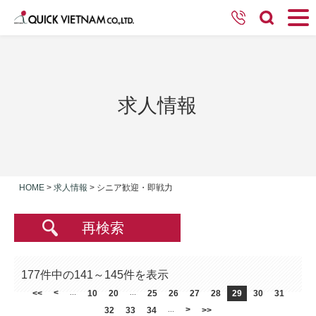
求人情報
HOME
>
求人情報
>
シニア歓迎・即戦力
再検索
177件中の141～145件を表示
<
<<
...
10
20
...
25
26
27
28
29
30
31
>
32
33
34
...
>>