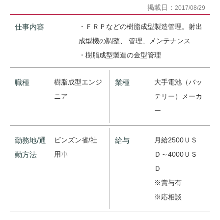
掲載日：
2017/08/29
仕事内容
・ＦＲＰなどの樹脂成型製造管理。射出
成型機の調整、 管理、メンテナンス
・樹脂成型製造の金型管理
職種
樹脂成型エンジ
業種
大手電池（バッ
ニア
テリー）メーカ
ー
勤務地/通
ビンズン省/社
給与
月給2500ＵＳ
勤方法
用車
Ｄ～4000ＵＳ
Ｄ
※賞与有
※応相談