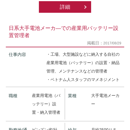
詳細
日系大手電池メーカ―での産業用バッテリー設
置管理者
掲載日：
2017/08/29
仕事内容
・工場、大型施設などに納入する自社の
産業用電池（バッテリー）の設置・納品
管理、メンテナンスなどの管理者
・ベトナム人スタッフのマメネジメント
職種
産業用電池（バ
業種
大手電池メーカ
ッテリー）設
ー
置・納入管理者
勤務地/通
ビンズン省/社
給与
月給2500ＵＳ