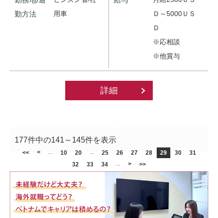
勤方法
用車
Ｄ～5000ＵＳ
Ｄ
※応相談
※他賞与
詳細
177件中の141～145件を表示
<
<<
...
10
20
...
25
26
27
28
29
30
31
>
32
33
34
...
>>