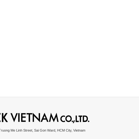
Truong Me Linh Street, Sai Gon Ward, HCM City, Vietnam