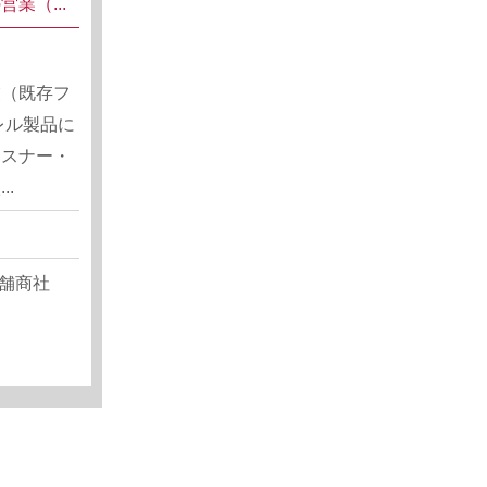
業（...
業（既存フ
レル製品に
ァスナー・
.
舗商社