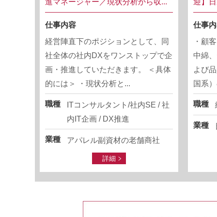
進マネージャー／現状分析から収...
迎】日
仕事内容
仕事内
経営陣直下のポジションとして、同
・顧客
社全体の社内DXをワンストップで企
中綿、
画・推進していただきます。 ＜具体
よび品
的には＞ ・現状分析と...
国系）
職種
職種
ITコンサルタント/社内SE / 社
内IT企画 / DX推進
業種
業種
アパレル副資材の老舗商社
詳細