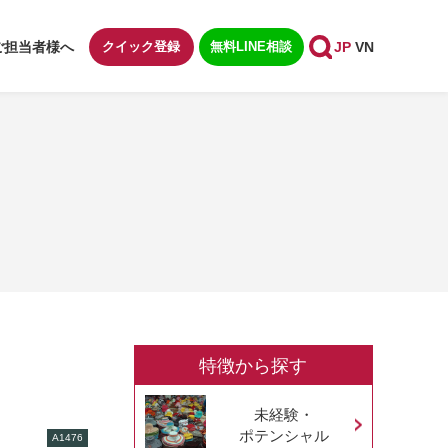
ご担当者様へ
クイック登録
無料LINE相談
JP
VN
特徴から探す
未経験・
ポテンシャル
A1476