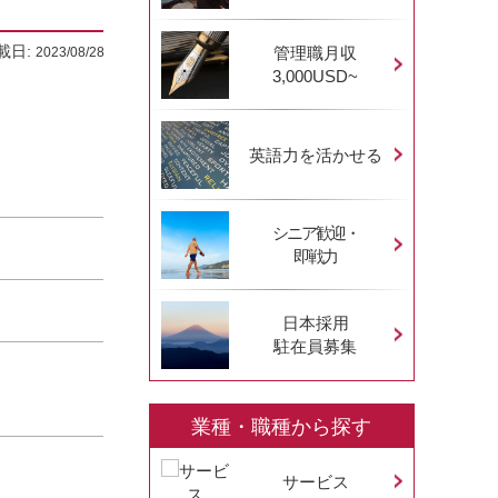
載日:
管理職月収
2023/08/28
3,000USD~
英語力を活かせる
シニア歓迎・
即戦力
日本採用
駐在員募集
業種・職種から探す
サービス