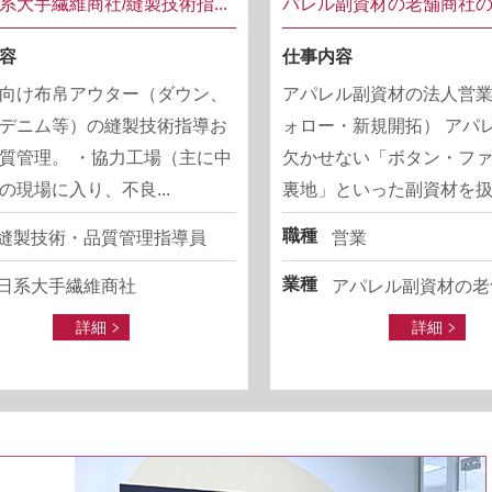
系大手繊維商社/縫製技術指...
パレル副資材の老舗商社の営
容
仕事内容
向け布帛アウター（ダウン、
アパレル副資材の法人営
デニム等）の縫製技術指導お
ォロー・新規開拓） アパ
質管理。 ・協力工場（主に中
欠かせない「ボタン・フ
の現場に入り、不良...
裏地」といった副資材を扱..
職種
縫製技術・品質管理指導員
営業
業種
日系大手繊維商社
アパレル副資材の老
詳細
詳細