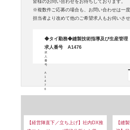
皆様のお問い合わせをお待ちしております。
※複数件ご応募の場合も、お問い合わせは一
担当者より改めて他のご希望求人もお伺いさ
◆タイ勤務◆縫製技術指導及び生産管理
求人番号 A1476
求
人
番
号
A
1
4
7
6
【経営陣直下／立ち上げ】社内DX推
【縫製