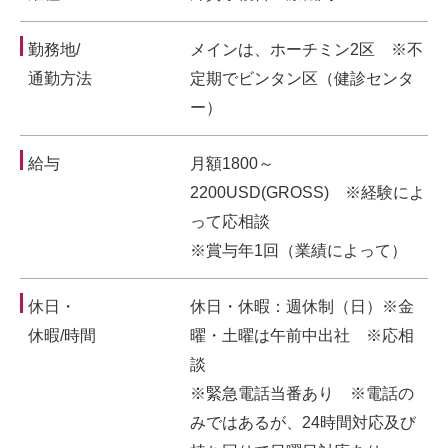
勤務地/
メインは、ホーチミン2区 ※不
通勤方法
定期でビンタン区（健診センタ
ー）
給与
月額1800～
2200USD(GROSS) ※経験によ
って応相談
※賞与年1回（業績によって）
休日・
休日・休暇：週休制（日）※金
休暇/時間
曜・土曜は午前中出社 ※応相
談
※緊急電話当番あり ※電話の
みではあるが、24時間対応及び