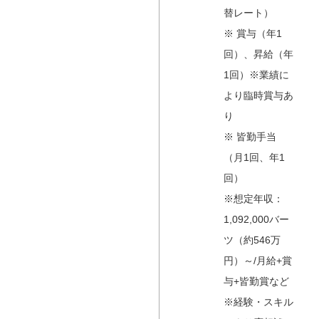
替レート）
※ 賞与（年1
回）、昇給（年
1回）※業績に
より臨時賞与あ
り
※ 皆勤手当
（月1回、年1
回）
※想定年収：
1,092,000バー
ツ（約546万
円）～/月給+賞
与+皆勤賞など
※経験・スキル