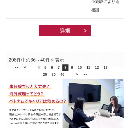
※経験により応
相談
詳細
208件中の36～40件を表示
<
<<
...
4
5
6
7
8
9
10
11
12
13
...
>
20
30
40
...
>>