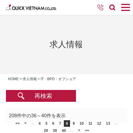
求人情報
HOME
>
求人情報
>
IT・BPO・オフショア
再検索
208件中の36～40件を表示
<
<<
...
4
5
6
7
8
9
10
11
12
13
...
>
20
30
40
...
>>