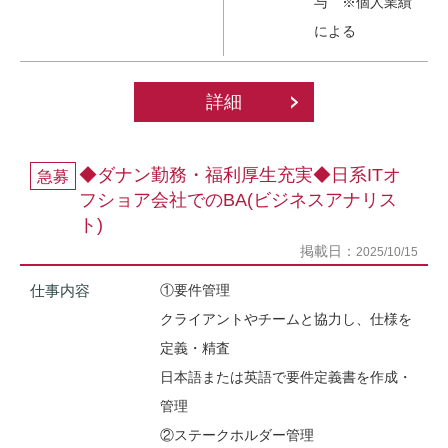
与 ※個人業績
による
詳細
◆ダナン勤務・福利厚生充実◆日系ITオ
急募
フショア会社でのBA(ビジネスアナリス
ト)
掲載日：
2025/10/15
仕事内容
①要件管理
クライアントやチームと協力し、仕様を
定義・精査
日本語または英語で要件定義書を作成・
管理
②ステークホルダー管理