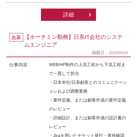
詳細
【ホーチミン勤務】日系IT会社のシステ
急募
ムエンジニア
掲載日：
2025/08/28
仕事内容
WEB/HP制作の上流工程から下流工程ま
で一貫して担当
・日本本社/日系顧客とのコミュニケーシ
ョンおよび調整業務
・要件定義、または顧客作成の要件定義
のレビュー
・詳細設計、または顧客作成の設計書の
レビュー
・Jiraを用いたチケット発行・進捗確認