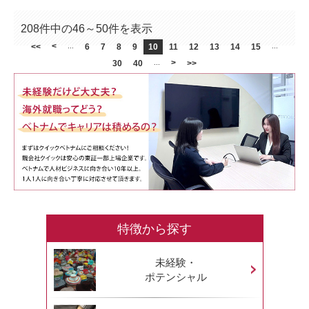
208件中の46～50件を表示
<
<<
...
6
7
8
9
10
11
12
13
14
15
...
>
30
40
...
>>
特徴から探す
未経験・
ポテンシャル